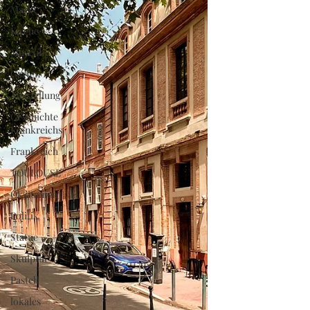
Markt
Kirche
Museum
Garten
Ausstellung
Geschichte
Frankreichs
Frankreich
TOULOUSE
Okzitanien
Politik
Statue
Skulptur
Pastell
lokales