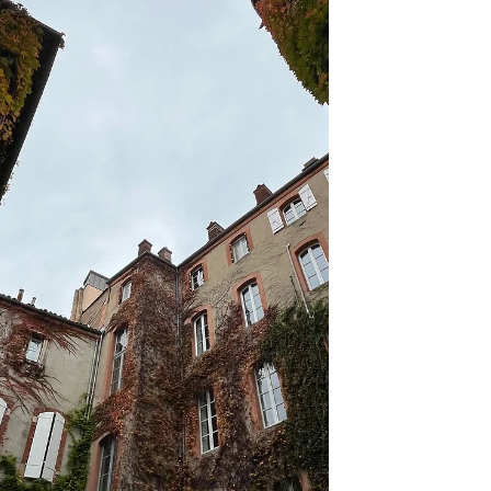
überall im Stadtzentrum von Toulouse zu
finden sind . Es gibt zwei Arten von
Gebäudekonstruktionen aus dem Mittelalter
in Toulouse, wie überall in Europa. Die
reichen Gebäude, deren Fassaden aus
Holzstrukturen mit Ziegeln , weissen Stein
oder skulptieren Verzierungen bestanden.
Die Gebäude, die armen Familien gehörten,
in denen zwischen den Holzstrukturen St