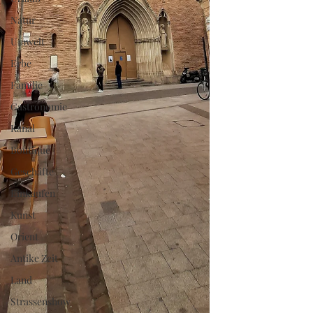
Natur
Umwelt
Erbe
Familie
Gastronomie
Kanal
Boutique
Geschäfte
Einkaufen
Kunst
Orient
Antike Zeit
Land
Strassenshow