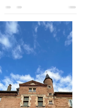
16. Feb.
2 Min. Lesezeit
Das Gebäude " Jaussely " in
Toulouse ! .
Das Toulouse-Blog präsentiert euch ein
Gebäude mit unglaublicher Architektur im
Stadtzentrum der Rosa Stadt . Dieses
Gebäude ist im maurischen Stil gehalten,
wie man ihn in Spanien findet. Dieses
Gebäude wurde errichtet, um den
Hauptsitz unserer regionalen Zeitung zu
beherbergen, die später national wurde
Dieses Gebäude wurde von einem
Architekten entworfen, der an Kunstschule
in Toulouse, studieren und an der
Gestaltung der RAMBLAS in Barcelona
beteiligt war Ein Muss, wenn s