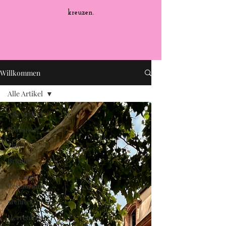
kreuzen.
Willkommen
Alle Artikel
Alle Artikel
Transport
Platz
Brunnen
Bars und
Restaurants
architektur
Herrenhaus