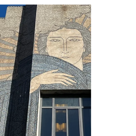
Plätzen . Dieser Platz befindet sich am Liken
Ufer der Garonne , im ehemaligen Viertel
der spanischen Flüchtlinge . Dieser Platz
war daher geschichtsträchtig und wurde in
der zweite Hälfte des achtzehnten
Jahrhunderts erbaut . Dieser Platz war im
Mittelalter das Eingangstor zum
historischen römischen Zentrum von
Toulouse, dessen monumentales Tor bis
heute noch existiert. Dieser Platz hat eine
rechteckige Form ist im neoklassizistischen
S