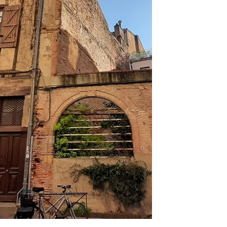
schönsten Renaissance-Herrenhaus in
Toulouse und das erste, das im Inneren
eine gerade Treppe erhielt. Wir verdanken
es einer Person aus guten Hause, " Jean
D'Ulmo ", der Generalanwalt am Parlament
von Toulouse werden sollte, aber wegen
seiner Unehrlichkeit am Strick enden wird.
Seine Architektur ist bemerkenswert und
stammt au