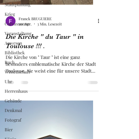
Stadtplanung
Krieg
Carcassonne
Veranstaltung
Anwesen
Franck BRUGUIERE
20. Apr.
3 Min. Lesezeit
Bibliothek
Die Kirche " du Taur " in
Buch
Toulouse !!! .
Wissenschaft
Uhr
Die Kirche von " Taur " ist eine ganz
besonders emblematische Kirche der Stadt
Herrenhaus
Toulouse. Sie weist eine für unsere Stadt
Gebäude
typische Architektur aus gebrannten
Ziegeln auf. Sie ist Stadtzentrum von
Denkmal
Toulouse besonders gut sichtbar, da sie sich
Fotograf
von den andere Kirche der , Rosa Stadt ,
Bier
abhebt. Tatsächlich besteht sie aus einem
Mauer-Glockenturm, der perfekt mit den