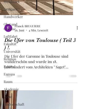
Handwerk
Designer
Handwerker
Obst und
Gemüse
Franck BRUGUIERE
Luftfahrt
26. Juni
4 Min. Lesezeit
Fakultät
Die Ufer von Toulouse ( Teil 3
Universität
) !.
Religion
Die Ufer der Garonne in Toulouse sind
Festival
wunderschön und wurde im 18.
Europa
Jahrhundert vom Architekten " Saget"
Raum
erbaut. Die Gebäude an den Ufern von
Toulouse haben eine für die, Rosa Stadt
Akademie
typische Architektur aus Terrakotta Ziegeln.
Beruf
Die Ufer aus Toulouse sind sehr stark
begrünt, und es gibt entlang der gesamten
Partnerschaft
Strecke einen Radweg. An den ufern von