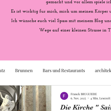
gemacht und vor allem spiele ich
Es ist wichtig fur mich, mich um meinen Körper
Ich wünsche euch viel Spass mit meinem Blog und 
Wege auf einer kleinen Strasse in T
atz
Brunnen
Bars und Restaurants
archite
eum
Garten
Ausstellung
Geschichte Frankr
Franck BRUGUIERE
6. Nov. 2025
4 Min. Lesezeit
Die Kirche " Sai
Politik
Statue
Skulptur
Pastell
lok