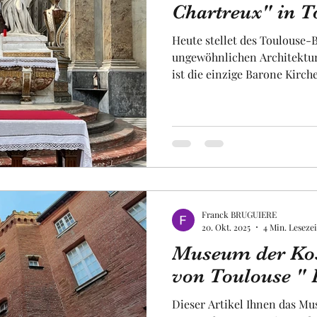
Chartreux" in T
Heute stellet des Toulouse-B
Obst und Gemüse
Luftfahrt
Fakultät
Un
ungewöhnlichen Architektur 
ist die einzige Barone Kirche
Kirche hat weiter interessa
insbesondere Altar ,der sich
uropa
Raum
befindet und wahrhaft beeind
einzige barocke Kirche in To
wunderbar wegen ihrer Stu
sich eher in Wien, Prag oder
Kirche ist eine
Franck BRUGUIERE
20. Okt. 2025
4 Min. Lesezei
Museum der Kos
von Toulouse " P
Dieser Artikel Ihnen das M