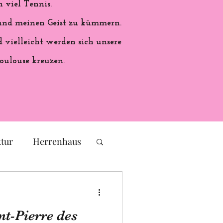
 viel Tennis.
 und meinen Geist zu kümmern.
vielleicht werden sich unsere
oulouse kreuzen.
ktur
Herrenhaus
eichs
Frankreich
nt-Pierre des
ales Handwerk