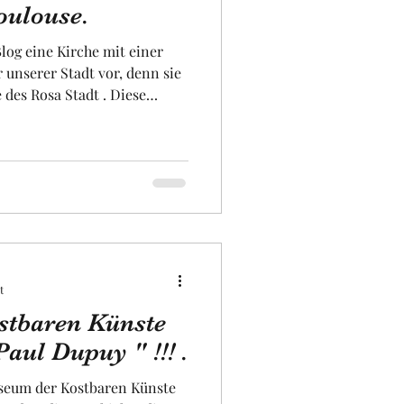
oulouse.
log eine Kirche mit einer
iversität
unserer Stadt vor, denn sie
 des Rosa Stadt . Diese
nte Besonderheiten
 in der Mitte der Kirche
ruckend ist. Es ist die
ulouse, und sie ist
ckverzierungen. Man könnte
 Budapest fühlen. Diese
t
tbaren Künste
aul Dupuy " !!! .
useum der Kostbaren Künste