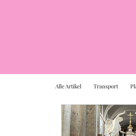
Alle Artikel
Transport
Pl
Markt
Kirche
Mus
TOULOUSE
Okzitanien