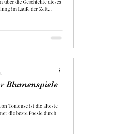
n über die Geschichte dieses
ung im Laufe der Zeit
abenden Familie stammt, "
inen eines alten
as bereits das Museum
lle Herrenhaus errichtete,
. Dieses Museums
t
ür Blumenspiele
n Toulouse ist die älteste
hnet die beste Poesie durch