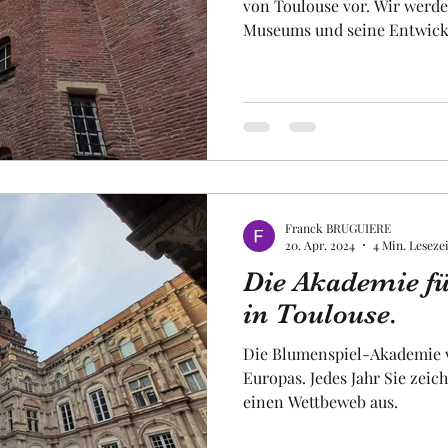
von Toulouse vor. Wir werde
Museums und seine Entwickl
sprechen. Es ist ein Mann, der in Toulouse geboren
wurde, und aus einer wohlh
Paul Dupuy ", der auf den Ru
Renaissance-Herrenhaus , d
beherbergte, dieses prachtvo
das heute dasselbe Museum beherbergt
ist einen Besuch
Franck BRUGUIERE
20. Apr. 2024
4 Min. Lesezei
Die Akademie f
in Toulouse.
Die Blumenspiel-Akademie vo
Europas. Jedes Jahr Sie zeic
einen Wettbeweb aus.