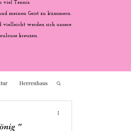
 viel Tennis.
 und meinen Geist zu kümmern.
vielleicht werden sich unsere
oulouse kreuzen.
ktur
Herrenhaus
eichs
Frankreich
önig "
ales Handwerk