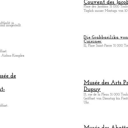
Couvent des Jacob
Place des Jacobins 31 000 Toulo
Täglich ausser Montags von 10 
uftfarht in
ind ausgestellt.
Die Grabbasilika von 
Cuisines:
12, Place Saint-Pierre 31 000 To
ffnet.
n Airbus-Komplex
usée de
Musée des Arts
P
nt-
Dupuy
13, rue de la Pleau 31 000 Toul
Geöffnet von Dienstag bis Freita
Uhr.
ffnet.