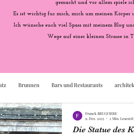
gemacht und vor allem spiele ich
Es ist wichtig fur mich, mich um meinen Körper
Ich wünsche euch viel Spass mit meinem Blog und 
Wege auf einer kleinen Strasse in T
atz
Brunnen
Bars und Restaurants
archite
eum
Garten
Ausstellung
Geschichte Frankr
Franck BRUGUIERE
9. Dez. 2025
2 Min. Lesezeit
Die Statue des K
Politik
Statue
Skulptur
Pastell
lok