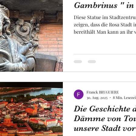
Gambrinus " in T
Diese Statue im Stadtzentr
Obst und Gemüse
Luftfahrt
Fakultät
Un
zeigen, dass die Rosa Stadt
bereithält Man kann an ihr vorbeigehen, ohne sie zu
sehen Dennoch ist sie auf 
Diese Statue stellt einen Kön
uropa
Raum
Toulouse und nicht einmal 
werde euch die Geschichte di
Identität dieses Königs ent
diese Statue in den Strassen
Franck BRUGUIERE
30. Aug. 2025
8 Min. Lesezei
Die Geschichte 
Dämme von Toul
unsere Stadt vor