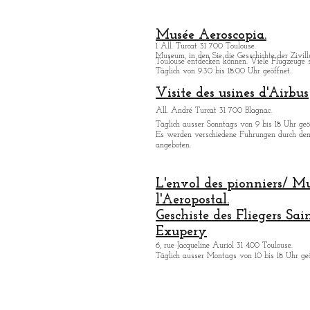
Musée Aeroscopia.
1 All. Turcat 31 700 Toulouse.
Museum, in den Sie die Gesschichte der Zivill
Toulouse entdecken kö
nnen. Viele Flugzeuge s
Täglich von 9:30 bis 18:00 Uhr geöffnet.
Visite des usines d'Airbus
All. André Turcat 31 700 Blagnac.
Tä
glich ausser Sonntags von 9 bis 18 Uhr geö
Es werden verschiedene Fuhrungen durch de
angeboten.
L'envol des pionniers/ M
l'Aeropostal.
Geschiste des Fliegers Sai
Exupery
6, rue Jacqueline Auriol 31 400 Toulouse.
Tä
glich ausser Montags von 10 bis 18 Uhr geö