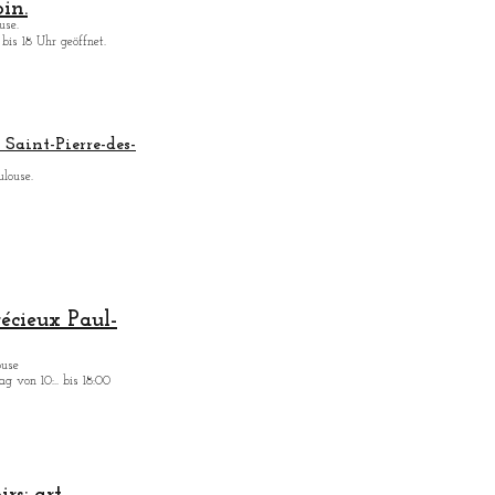
in.
use.
bis 18 Uhr geöffnet.
Saint-Pierre-des-
ulouse.
récieux Paul-
ouse
g von 10:.. bis 18:00