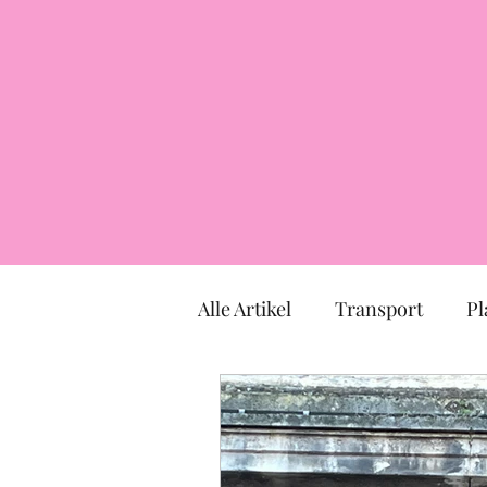
Alle Artikel
Transport
Pl
Markt
Kirche
Mus
TOULOUSE
Okzitanien