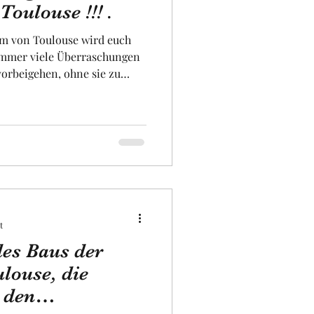
oulouse !!! .
um von Toulouse wird euch
iversität
 immer viele Überraschungen
mehreren Ebenen interessant
ig dar, der nicht aus
aus Frankreich stammt Ich
eser Statue erzählen, die
hüllen und erklären, warum
 von Toulouse steht. Viel
t
des Baus der
ouse, die
 den