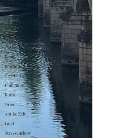
Natur
Umwelt
Erbe
Familie
Gastronomie
Kanal
Boutique
Geschäfte
Einkaufen
Kunst
Orient
Antike Zeit
Land
Strassenshow