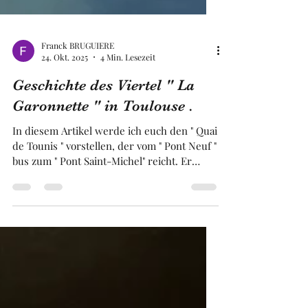
Franck BRUGUIERE
24. Okt. 2025
4 Min. Lesezeit
Geschichte des Viertel " La
Garonnette " in Toulouse .
In diesem Artikel werde ich euch den " Quai
de Tounis " vorstellen, der vom " Pont Neuf "
bus zum " Pont Saint-Michel" reicht. Er
wurde im 16. Jahrhundert erbaut und bietet
ein wirklich bemerkenswertes Schauspiel
mit seiner Allee aus Platanen und den
perfekten historischen Gebäuden. Wir
werden uns auch dem Hintern Viertel, " La
Garonnette ", zuwenden, das früher von
einem Arm der Garonne durchquert