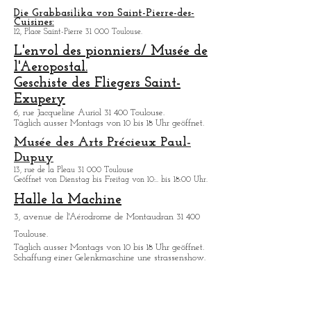
All. André Turcat 31 700 Blagnac.
Tä
glich ausser Sonntags von 9 bis 18 Uhr geöffnet.
Es werden verschiedene Fuhrungen durch den
Airbus-Komplex angeboten.
Die Grabbasilika von Saint-Pierre-des-
Cuisines:
12, Place Saint-Pierre 31 000 Toulouse.
L'envol des pionniers/ Musée de
l'Aeropostal.
Geschiste des Fliegers Saint-
Exupery
6, rue Jacqueline Auriol 31 400 Toulouse.
Tä
glich ausser Montags von 10 bis 18 Uhr geöffnet.
Musée des Arts
Précieux Paul-
Dupuy
13, rue de la Pleau 31 000 Toulouse
Geöffnet von Dienstag bis Freitag von 10:.. bis 18:00 Uhr.
Halle la Machine
3, avenue de l'Aérodrome de Montaudran 31 400
Toulouse.
Tä
glich ausser Montags von 10 bis 18 Uhr geöffnet.