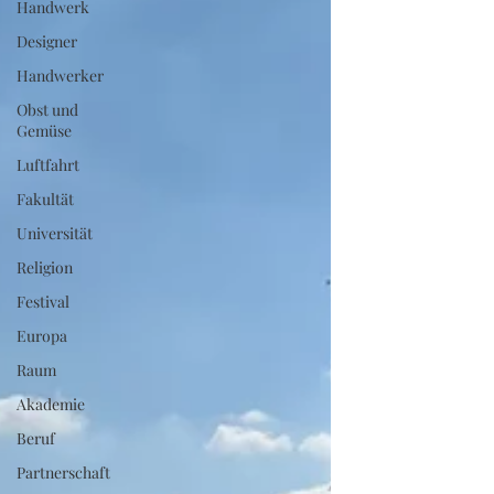
Handwerk
Designer
Handwerker
Obst und
Gemüse
Luftfahrt
Fakultät
Universität
Religion
Festival
Europa
Raum
Akademie
Beruf
Partnerschaft