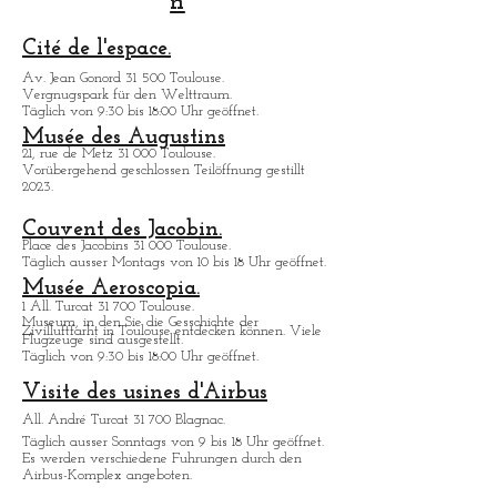
der Prostituierten, musste bis ins 19.
Jahrhundert warten, um durch Dämme
Nutzliche
geschützt werden. Dieses linke Ufer erlebte
Informatione
im Laufe seiner Geschichte verheerende
n
Überschwemmungen unseres Flusses, des
Garonne in Toulous
Cité de l'espace.
Av. Jean Gonord 31 500 Toulouse.
Vergnugspark für den Welttraum.
Täglich von 9:30 bis 18:00 Uhr geöffnet.
Musée des Augustins
21, rue de Metz 31 000 Toulouse.
Vorübergehend geschlossen Teilöffnung gestillt
2023.
Couvent des Jacobin.
Place des Jacobins 31 000 Toulouse.
Täglich ausser Montags von 10 bis 18 Uhr geöffnet.
Musée Aeroscopia.
1 All. Turcat 31 700 Toulouse.
Museum, in den Sie die Gesschichte der
Zivilluftfarht in Toulouse entdecken kö
nnen. Viele
Flugzeuge sind ausgestellt.
Täglich von 9:30 bis 18:00 Uhr geöffnet.
Visite des usines d'Airbus