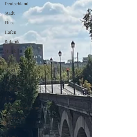
Deutschland
Stadt
Fluss
Hafen
Botanik
Musik
Konzert
Sport
Territorium
räumlich
Essen
Industrietourismus
Tourismus
reisen
Urlaub