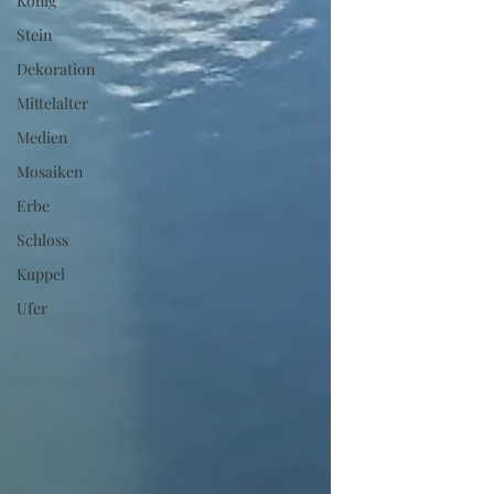
König
Stein
Dekoration
Mittelalter
Medien
Mosaiken
Erbe
Schloss
Kuppel
Ufer