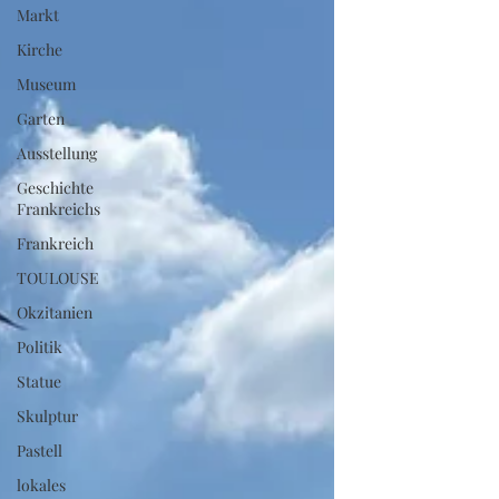
Markt
Kirche
Museum
Garten
Ausstellung
Geschichte
Frankreichs
Frankreich
TOULOUSE
Okzitanien
Politik
Statue
Skulptur
Pastell
lokales