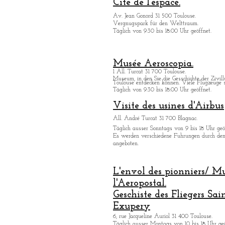
Cité de l'espace.
Av. Jean Gonord 31 500 Toulouse.
Vergnugspark für den Welttraum.
Täglich von 9:30 bis 18:00 Uhr geöffnet.
Musée Aeroscopia.
1 All. Turcat 31 700 Toulouse.
Museum, in den Sie die Gesschichte der Zivill
Toulouse entdecken kö
nnen. Viele Flugzeuge s
Täglich von 9:30 bis 18:00 Uhr geöffnet.
Visite des usines d'Airbus
All. André Turcat 31 700 Blagnac.
Tä
glich ausser Sonntags von 9 bis 18 Uhr geö
Es werden verschiedene Fuhrungen durch de
angeboten.
L'envol des pionniers/ M
l'Aeropostal.
Geschiste des Fliegers Sai
Exupery
6, rue Jacqueline Auriol 31 400 Toulouse.
Tä
glich ausser Montags von 10 bis 18 Uhr geö