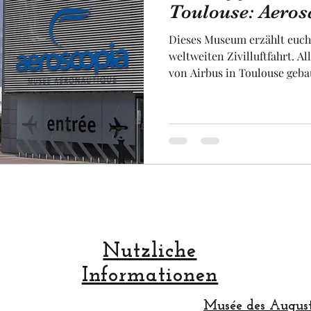
Toulouse: Aeros
Dieses Museum erzählt euch
Obst und Gemüse
Luftfahrt
Fakultät
Un
weltweiten Zivilluftfahrt. Alle Flugzeug entdecken, die
von Airbus in Toulouse geba
uropa
Raum
Nutzliche
Informationen
Musée des August