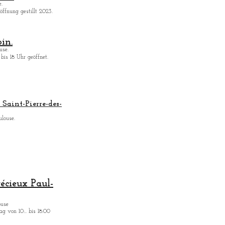
.
ffnung gestillt 2023.
in.
use.
bis 18 Uhr geöffnet.
Saint-Pierre-des-
ulouse.
récieux Paul-
ouse
g von 10:.. bis 18:00