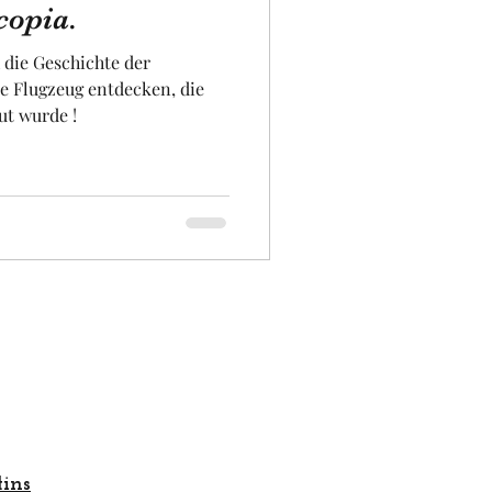
copia.
 die Geschichte der
iversität
ut wurde !
ins