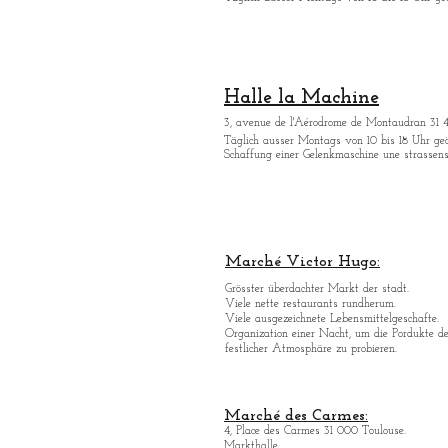
Halle la Machine
3, avenue de l'Aérodrome de Montaudran 31 
Tä
glich ausser Montags von 10 bis 18 Uhr geö
Schaffung einer Gelenkmaschine une strassen
Marché Victor Hugo:
Grö
sster überdachter Markt der stadt.
Viele nette restaurants rundherum.
Viele ausgezeichnete Lebensmittelgeschafte.
Organization einer Nacht, um die Pordukte d
festlicher Atmosphäre zu probieren.
Marché des Carmes:
4, Place des Carmes 31 000 Toulouse.
Markthalle.