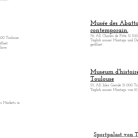
Musée des Abattoi
contemporain.
76, All. Charles de Fitte 31 300
400 Toulouse.
Täglich ausser Montags
und Di
ffnet.
geöffnet.
show.
Museum d'histoire
Toulouse
35, All. Jules Guesde 31 000 To
Täglich ausser Montags von 10 
es Markets in
Sportpalast von T