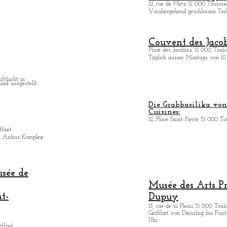
21, rue de Metz 31 000 Toulouse
Vorübergehend geschlossen Teilö
Couvent des Jacob
Place des Jacobins 31 000 Toulo
Täglich ausser Montags von 10 
uftfarht in
ind ausgestellt.
Die Grabbasilika von 
Cuisines:
12, Place Saint-Pierre 31 000 To
ffnet.
n Airbus-Komplex
usée de
Musée des Arts
P
nt-
Dupuy
13, rue de la Pleau 31 000 Toul
Geöffnet von Dienstag bis Freita
Uhr.
ffnet.