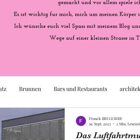
gemacht und vor allem spiele ich
Es ist wichtig fur mich, mich um meinen Körper
Ich wünsche euch viel Spass mit meinem Blog und 
Wege auf einer kleinen Strasse in T
atz
Brunnen
Bars und Restaurants
archite
eum
Garten
Ausstellung
Geschichte Frankr
Franck BRUGUIERE
19. Sept. 2023
2 Min. Lesezei
Das Luftfahrtm
Politik
Statue
Skulptur
Pastell
lok