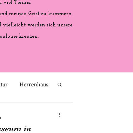
 viel Tennis.
 und meinen Geist zu kümmern.
vielleicht werden sich unsere
oulouse kreuzen.
ktur
Herrenhaus
eichs
Frankreich
t
useum in
ales Handwerk