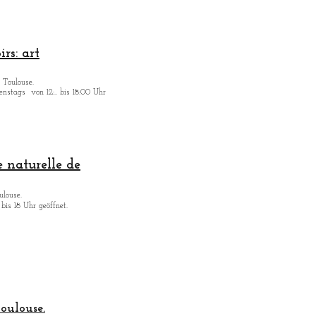
rs: art
 Toulouse.
enstags
von 12:.. bis 18:00 Uhr
 naturelle de
ulouse.
bis 18 Uhr geöffnet.
oulouse.