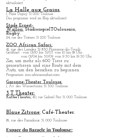
aktualisiert.
La Halle aux Grains.
1, Place Dupuy 31 000 Toulouse.
Das programm wird im Blog aktualisiert.
Stade Ernest-
Wallon:
Stadionspiel
T
Oulousain,
Rugby.
114, rue des Troènes 31 200 Toulouse.
ZOO African Safari:
41, rue des Landes 31 830 Plaisance-du-Touch.
Geö
ffnet : von 01/10 bis 31/03 von 10 bis 18 Uhr.
von 01/04 bis 30/09 von 9:30 bis 19:30 Uhr
Zoo, um mehr als 600 Tiere zu
prasentieren und eine Route mit dem
Auto, um den besuchen zu beginnen.
Programm
: zoo-africansafari.com
Garonne-Theater Toulouse.
1, Av. des Wasserturms 31 300 Toulouse.
3 T Theater:
Kaffee
Theater,
40, rue Gabriel Péri 31 000 Toulouse.
Blaue Zitrone:
Café-Theater.
18, rue des Paradoux 31 000 Toulouse.
Espace du Bazacle in Toulouse: