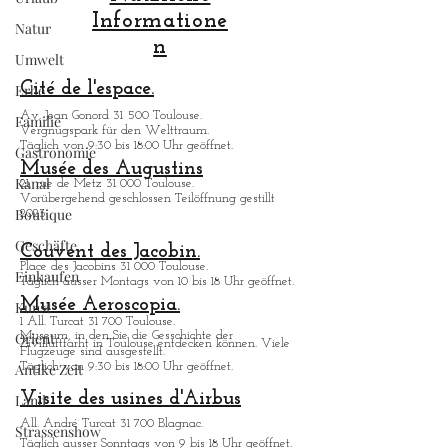
Informatione
Natur
n
Umwelt
Cité de l'espace.
Erbe
Av. Jean Gonord 31 500 Toulouse.
Familie
Vergnugspark für den Welttraum.
Täglich von 9:30 bis 18:00 Uhr geöffnet.
Gastronomie
Musée des Augustins
Kanal
21, rue de Metz 31 000 Toulouse.
Vorübergehend geschlossen Teilöffnung gestillt
Boutique
2023.
Geschäfte
Couvent des Jacobin.
Place des Jacobins 31 000 Toulouse.
Einkaufen
Täglich ausser Montags von 10 bis 18 Uhr geöffnet.
Musée Aeroscopia.
Kunst
1 All. Turcat 31 700 Toulouse.
Orient
Museum, in den Sie die Gesschichte der
Zivilluftfarht in Toulouse entdecken kö
nnen. Viele
Flugzeuge sind ausgestellt.
Antike Zeit
Täglich von 9:30 bis 18:00 Uhr geöffnet.
Visite des usines d'Airbus
Land
All. André Turcat 31 700 Blagnac.
Strassenshow
Tä
glich ausser Sonntags von 9 bis 18 Uhr geöffnet.