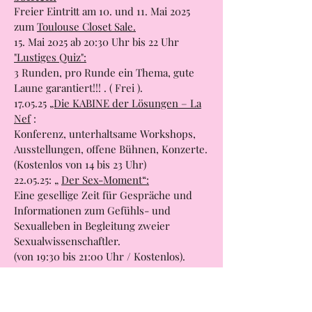
Freier Eintritt am 10. und 11. Mai 2025
zum
Toulouse Closet Sale.
15. Mai 2025 ab 20:30 Uhr bis 22 Uhr
"Lustiges Quiz":
3 Runden, pro Runde ein Thema, gute
Laune garantiert!!! . ( Frei ).
17.05.25
„Die KABINE der Lösungen – La
Nef
:
Konferenz, unterhaltsame Workshops,
Ausstellungen, offene Bühnen, Konzerte.
(Kostenlos von 14 bis 23 Uhr)
22.05.25: „
Der Sex-Moment“:
Eine gesellige Zeit für Gespräche und
Informationen zum Gefühls- und
Sexualleben in Begleitung zweier
Sexualwissenschaftler.
(von 19:30 bis 21:00 Uhr / Kostenlos).
23.05.25:
„Kochwerkstatt“
: Pflanzliche
Proteine:
Diese Veranstaltung findet ab 18 Uhr