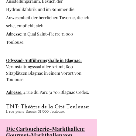
Ausstellungsraum, Besuch der
Hydraulikfabrik und im Sommer die
Anwesenheit der herrlichen Taverne, die ich
sehe, empfiehlt sich.
Adresse:
11 Quai Saint-Pierre 31 000
Toulouse.
Odyssud-Aufführungshalle in
Blagnac:
Veranstaltungssaal aller Art mit 800
Sitzplätzen
Blagnac in einem Vorort von
Toulouse.
Adresse:
4 rue du Parc 31 706 Blagnac Cedex.
TNT: Théâtre de la Cité Toulouse:
1, rue pierre Baudis 31 000 Toulouse.
Die Cartoucherie-Markthallen:
Gourmet-Markthallen von