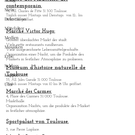
König
contemporain.
Stein
76, All. Charles de Fitte 31 300 Toulouse.
Täglich ausser Montags
und Dienstags
von 12:.. bis
Dekoration
18:00 Uhr geöffnet.
Mittelalter
Marché Victor Hugo:
Medien
Grö
sster überdachter Markt der stadt.
Viele nette restaurants rundherum.
Mosaiken
Viele ausgezeichnete Lebensmittelgeschafte.
Organization einer Nacht, um die Pordukte des
Erbe
Markets in festlicher Atmosphäre zu probieren.
Schloss
Museum d'histoire naturelle de
Toulouse
Kuppel
35, All. Jules Guesde 31 000 Toulouse.
Ufer
Täglich ausser Montags von 10 bis 18 Uhr geöffnet.
Marché des Carmes:
4, Place des Carmes 31 000 Toulouse.
Markthalle.
Organization Nachts, um die produkte des Market
in festlicher atmosphä
re.
Sportpalast von Toulouse.
3, rue Pierre Laplace.