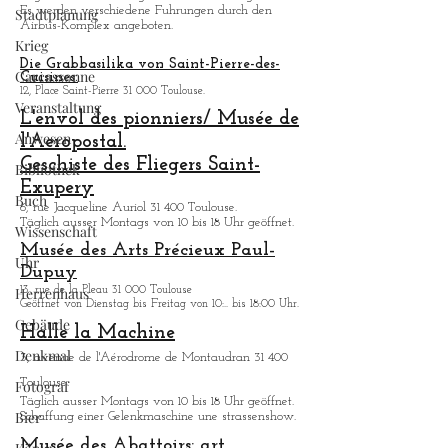
Es werden verschiedene Fuhrungen durch den
Stadtplanung
Airbus-Komplex angeboten.
Krieg
Die Grabbasilika von Saint-Pierre-des-
Carcassonne
Cuisines:
12, Place Saint-Pierre 31 000 Toulouse.
Veranstaltung
L'envol des pionniers/ Musée de
Anwesen
l'Aeropostal.
Geschiste des Fliegers Saint-
Bibliothek
Exupery
Buch
6, rue Jacqueline Auriol 31 400 Toulouse.
Tä
glich ausser Montags von 10 bis 18 Uhr geöffnet.
Wissenschaft
Musée des Arts
Précieux Paul-
Uhr
Dupuy
Herrenhaus
13, rue de la Pleau 31 000 Toulouse
Geöffnet von Dienstag bis Freitag von 10:.. bis 18:00 Uhr.
Gebäude
Halle la Machine
Denkmal
3, avenue de l'Aérodrome de Montaudran 31 400
Toulouse.
Fotograf
Tä
glich ausser Montags von 10 bis 18 Uhr geöffnet.
Bier
Schaffung einer Gelenkmaschine une strassenshow.
Musée des Abattoirs: art