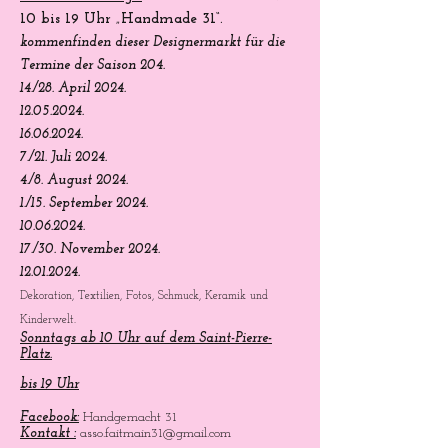
10 bis 19 Uhr „Handmade 31“.
kommen
finden
dieser Designermarkt für die
Termine der Saison 204.
14./28. April 2024.
12.05.2024
.
16.06.2024
.
7./21. Juli 2024.
4./8. August 2024.
1./15. September 2024.
10.06.2024
.
17./30. November 2024.
12.01.2024
.
Dekoration, Textilien, Fotos, Schmuck, Keramik und
Kinderwelt.
Sonntags ab 10 Uhr auf dem Saint-Pierre-
Platz.
bis 19 Uhr
Facebook:
Handgemacht 31
Kontakt :
asso.faitmain31@gmail.com