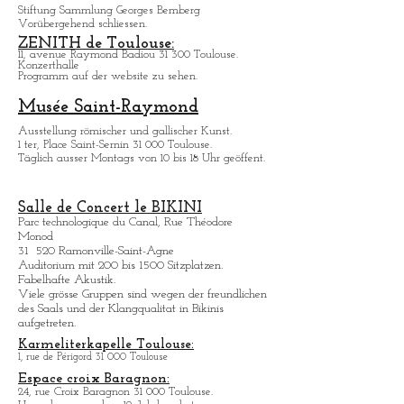
Stiftung Sammlung Georges Bemberg
Vorübergehend schliessen.
ZENITH de Toulouse:
11, avenue Raymond Badiou 31 300 Toulouse.
Konzerthalle
Programm auf der website zu sehen.
Musée Saint-Raymond
Ausstellung römischer und gallischer Kunst.
1 ter, Place Saint-Sernin 31 000 Toulouse.
Täglich ausser Montags von 10 bis 18 Uhr geöffent.
Salle de Concert le BIKINI
Parc technologique du Canal, Rue Théodore
Monod
31 520 Ramonville-Saint-Agne
Auditorium mit 200 bis 1500 Sitzplatzen.
Fabelhafte Akustik.
Viele grö
sse Gruppen sind wegen der freundlichen
des Saals und der Klangqualitat in Bikinis
aufgetreten.
Karmeliterkapelle Toulouse:
1, rue de Périgord 31 000 Toulouse
Espace croix Baragnon:
24, rue Croix Baragnon 31 000 Toulouse.