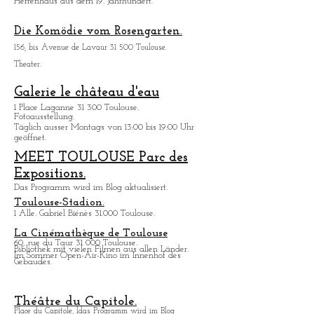
Herrenhaus aus dem 19. Jahrhundert.
Die Komödie vom Rosengarten.
156, bis Avenue de Lavaur 31 500 Toulouse.
Theater.
Galerie le château d'eau
1 Place Laganne 31 300 Toulouse.
Fotoausstellung.
Täglich ausser Montags von 13:00 bis 19:00 Uhr
geöffnet.
MEET TOULOUSE Parc des
Expositions.
Das Programm wird im Blog aktualisiert.
Toulouse-Stadion.
1 Alle. Gabriel Biénès 31.000 Toulouse.
La Cinémathèque de Toulouse
60, rue du Taur 31 000 Toulouse.
Bibliothek mit vielen Filmen aus allen Lä
nder.
Im Sommer Open-Air-Kino im Innenhof des
Gebaudes.
Théâtre du Capitole.
Place du Capitole, ldas Programm wird im Blog