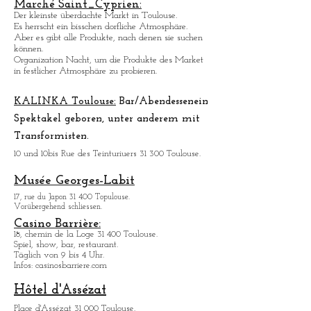
Marché Saint_Cypri
en:
Der kleinste ü
berdachte Markt in Toulouse.
Es herrscht ein bisschen dorfliche Atmosphäre.
Aber es gibt alle Produkte, nach denen sie suchen
können.
Organization Nacht, um die Produkte des Market
in festlicher Atmosphäre zu probieren.
KALINKA Toulouse:
Bar/Abendessen
ein
Spektakel geboren, unter anderem mit
Transformisten.
10 und 10bis Rue des Teinturiuers 31 300 Toulouse.
Musée Georges-Labit
17, rue du Japon 31 400 Topulouse
.
Vorübergehend schliessen.
Casino Barrière:
18, chemin de la Loge 31 400 Toulouse.
Spiel, show, bar, restaurant.
Täglich von 9 bis 4 Uhr.
Infos: casinosbarriere.com
Hôtel d'Assézat
Place d'Assézat 31 000 Toulouse.