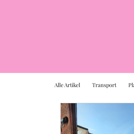
Alle Artikel
Transport
Pl
Markt
Kirche
Mus
TOULOUSE
Okzitanien