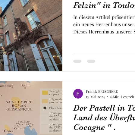
Felzin" in Toulou
In diesem Artikel präsentie
Obst und Gemüse
Luftfahrt
Fakultät
Un
ein neues Herrenhaus unsere
Dieses Herrenhaus unserer S
bemerkenswerte Merkmale. Z
der schönsten Portale der S
uropa
Raum
gemeisselt und mit Marmor 
verfügt über drei Innenhöfe,
Wir verdanken es dem golden
im 16. Jahrhundert dank des " Pastell " erle
i
Franck BRUGUIERE
13. Mai 2024
6 Min. Lesezeit
Der Pastell in T
Land des Überfl
Cocagne " .