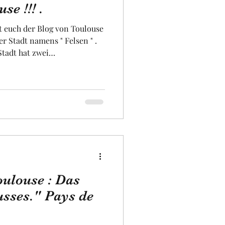
se !!! .
rt euch der Blog von Toulouse
iversität
r Stadt namens " Felsen " .
tadt hat zwei
unächst besitzt es eines
tadt, aus weissem Stein
verziert. Dieses Herrenhaus
 was besonders selten ist.
en Zeitalter, das Toulouse
bte. Ein Besuch
oulouse : Das
usses." Pays de