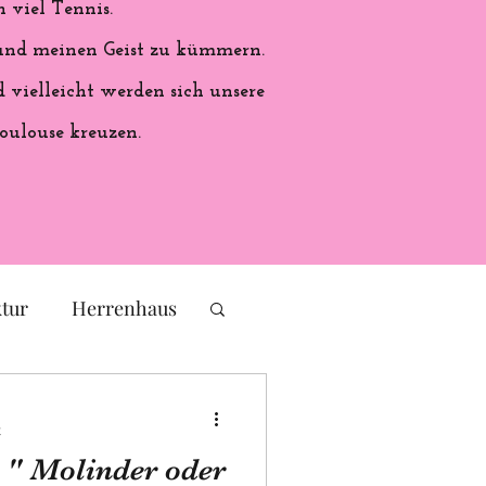
 viel Tennis.
 und meinen Geist zu kümmern.
vielleicht werden sich unsere
oulouse kreuzen.
ktur
Herrenhaus
eichs
Frankreich
t
 " Molinder oder
ales Handwerk