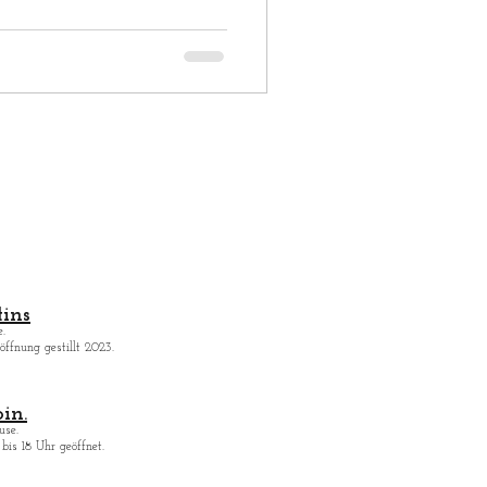
ins
.
ffnung gestillt 2023.
in.
use.
bis 18 Uhr geöffnet.