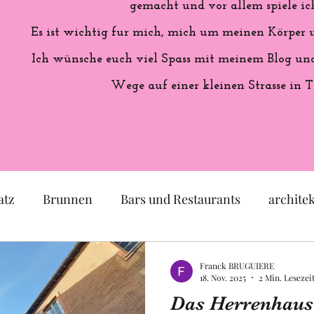
gemacht und vor allem spiele ich
Es ist wichtig fur mich, mich um meinen Körper
Ich wünsche euch viel Spass mit meinem Blog und 
Wege auf einer kleinen Strasse in T
atz
Brunnen
Bars und Restaurants
archite
eum
Garten
Ausstellung
Geschichte Frankr
Franck BRUGUIERE
18. Nov. 2025
2 Min. Lesezei
Das Herrenhaus
Politik
Statue
Skulptur
Pastell
lok