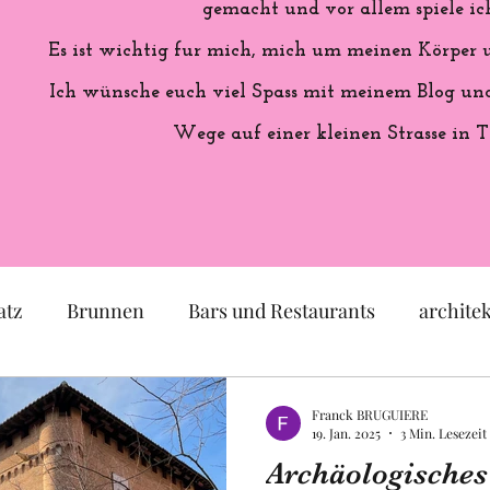
gemacht und vor allem spiele ich
Es ist wichtig fur mich, mich um meinen Körper
Ich wünsche euch viel Spass mit meinem Blog und 
Wege auf einer kleinen Strasse in T
atz
Brunnen
Bars und Restaurants
archite
eum
Garten
Ausstellung
Geschichte Frankr
Franck BRUGUIERE
19. Jan. 2025
3 Min. Lesezeit
Archäologische
Politik
Statue
Skulptur
Pastell
lok