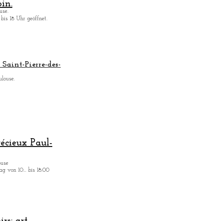
in.
use.
bis 18 Uhr geöffnet.
Saint-Pierre-des-
ulouse.
récieux Paul-
ouse
g von 10:.. bis 18:00