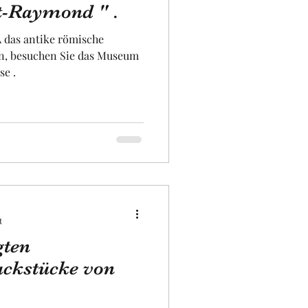
t-Raymond " .
 das antike römische
iversität
n, besuchen Sie das Museum
se .
t
gten
ckstücke von