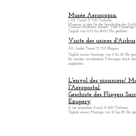
Musée Aeroscopia.
1 All. Turcat 31 700 Toulouse.
Museum, in den Sie die Gesschichte der Zivill
Toulouse entdecken kö
nnen. Viele Flugzeuge s
Täglich von 9:30 bis 18:00 Uhr geöffnet.
Visite des usines d'Airbus
All. André Turcat 31 700 Blagnac.
Tä
glich ausser Sonntags von 9 bis 18 Uhr geö
Es werden verschiedene Fuhrungen durch de
angeboten.
L'envol des pionniers/ M
l'Aeropostal.
Geschiste des Fliegers Sai
Exupery
6, rue Jacqueline Auriol 31 400 Toulouse.
Tä
glich ausser Montags von 10 bis 18 Uhr geö