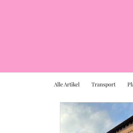
Alle Artikel
Transport
Pl
Markt
Kirche
Mus
TOULOUSE
Okzitanien