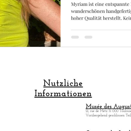
Myriam ist eine entspannte 
wunderschönen handgefert
hoher Qualität herstellt. Kein
Nutzliche
Informationen
Musée des August
21, rue de Metz 31 000 Toulouse
Vorübergehend geschlossen Teilö