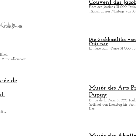
Couvent des Jacob
Place des Jacobins 31 000 Toulo
Täglich ausser Montags von 10 
uftfarht in
ind ausgestellt.
Die Grabbasilika von 
Cuisines:
12, Place Saint-Pierre 31 000 To
ffnet.
n Airbus-Komplex
usée de
Musée des Arts
P
nt-
Dupuy
13, rue de la Pleau 31 000 Toul
Geöffnet von Dienstag bis Freita
Uhr.
ffnet.