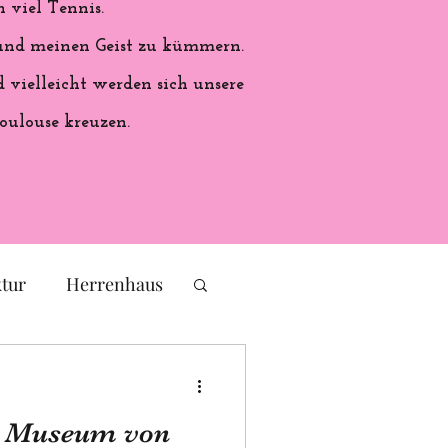
 viel Tennis.
 und meinen Geist zu kümmern.
vielleicht werden sich unsere
oulouse kreuzen.
ktur
Herrenhaus
eichs
Frankreich
s Museum von
ales Handwerk