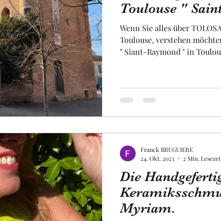
Toulouse " Sain
Wenn Sie alles über TOLOSA
Obst und Gemüse
Luftfahrt
Fakultät
Un
Toulouse, verstehen möchte
" Siant-Raymond " in Toulou
uropa
Raum
Franck BRUGUIERE
24. Okt. 2023
2 Min. Lesezei
Die Handgeferti
Keramiksschmu
Myriam.