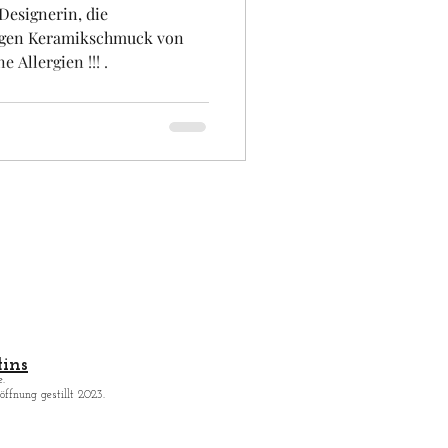
Designerin, die
igen Keramikschmuck von
e Allergien !!! .
ins
.
ffnung gestillt 2023.