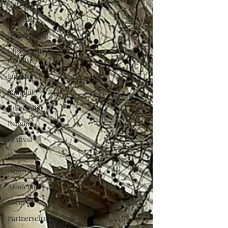
Handwerk
Designer
Handwerker
Obst und
Gemüse
Luftfahrt
Fakultät
Universität
Religion
Festival
Europa
Raum
Akademie
Beruf
Partnerschaft