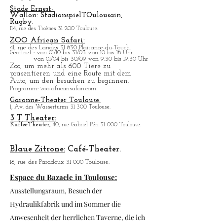
La Halle aux Grains.
1, Place Dupuy 31 000 Toulouse.
Das programm wird im Blog aktualisiert.
Stade Ernest-
Wallon:
Stadionspiel
T
Oulousain,
Rugby.
114, rue des Troènes 31 200 Toulouse.
ZOO African Safari:
41, rue des Landes 31 830 Plaisance-du-Touch.
Geö
ffnet : von 01/10 bis 31/03 von 10 bis 18 Uhr.
von 01/04 bis 30/09 von 9:30 bis 19:30 Uhr
Zoo, um mehr als 600 Tiere zu
prasentieren und eine Route mit dem
Auto, um den besuchen zu beginnen.
Programm
: zoo-africansafari.com
Garonne-Theater Toulouse.
1, Av. des Wasserturms 31 300 Toulouse.
3 T Theater:
Kaffee
Theater,
40, rue Gabriel Péri 31 000 Toulouse.
Blaue Zitrone:
Café-Theater.
18, rue des Paradoux 31 000 Toulouse.
Espace du Bazacle in Toulouse:
Ausstellungsraum, Besuch der