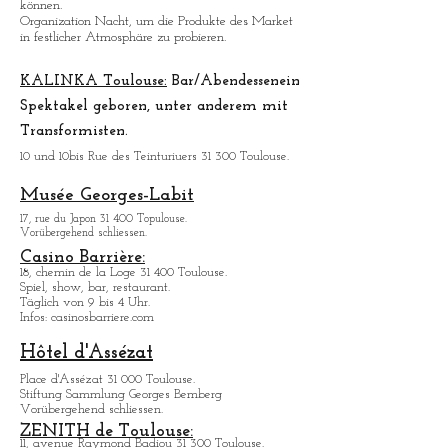
Der kleinste ü
berdachte Markt in Toulouse.
Es herrscht ein bisschen dorfliche Atmosphäre.
Aber es gibt alle Produkte, nach denen sie suchen
können.
Organization Nacht, um die Produkte des Market
in festlicher Atmosphäre zu probieren.
KALINKA Toulouse:
Bar/Abendessen
ein
Spektakel geboren, unter anderem mit
Transformisten.
10 und 10bis Rue des Teinturiuers 31 300 Toulouse.
Musée Georges-Labit
17, rue du Japon 31 400 Topulouse
.
Vorübergehend schliessen.
Casino Barrière:
18, chemin de la Loge 31 400 Toulouse.
Spiel, show, bar, restaurant.
Täglich von 9 bis 4 Uhr.
Infos: casinosbarriere.com
Hôtel d'Assézat
Place d'Assézat 31 000 Toulouse.
Stiftung Sammlung Georges Bemberg