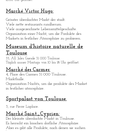
contemporain.
76, All. Charles de Fitte 31 300 Toulouse.
Täglich ausser Montags
und Dienstags
von 12:.. bis
18:00 Uhr geöffnet.
Marché Victor Hugo:
Grö
sster überdachter Markt der stadt.
Viele nette restaurants rundherum.
Viele ausgezeichnete Lebensmittelgeschafte.
Organization einer Nacht, um die Pordukte des
Markets in festlicher Atmosphäre zu probieren.
Museum d'histoire naturelle de
Toulouse
35, All. Jules Guesde 31 000 Toulouse.
Täglich ausser Montags von 10 bis 18 Uhr geöffnet.
Marché des Carmes:
4, Place des Carmes 31 000 Toulouse.
Markthalle.
Organization Nachts, um die produkte des Market
in festlicher atmosphä
re.
Sportpalast von Toulouse.
3, rue Pierre Laplace.
Marché Saint_Cypri
en: