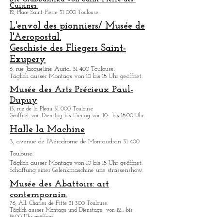
Airbus-Komplex angeboten.
Die Grabbasilika von Saint-Pierre-des-
Cuisines:
12, Place Saint-Pierre 31 000 Toulouse.
L'envol des pionniers/ Musée de
l'Aeropostal.
Geschiste des Fliegers Saint-
Exupery
6, rue Jacqueline Auriol 31 400 Toulouse.
Tä
glich ausser Montags von 10 bis 18 Uhr geöffnet.
Musée des Arts
Précieux Paul-
Dupuy
13, rue de la Pleau 31 000 Toulouse
Geöffnet von Dienstag bis Freitag von 10:.. bis 18:00 Uhr.
Halle la Machine
3, avenue de l'Aérodrome de Montaudran 31 400
Toulouse.
Tä
glich ausser Montags von 10 bis 18 Uhr geöffnet.
Schaffung einer Gelenkmaschine une strassenshow.
Musée des Abattoirs: art