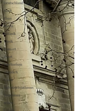
Deutschland
Stadt
Fluss
Hafen
Botanik
Musik
Konzert
Sport
Territorium
räumlich
Essen
Industrietourismus
Tourismus
reisen
Urlaub