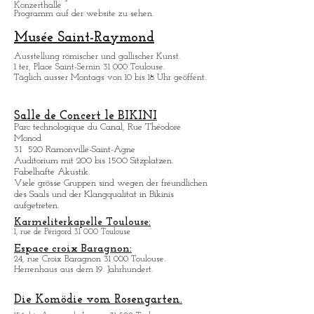
Vorübergehend schliessen.
ZENITH de Toulouse:
11, avenue Raymond Badiou 31 300 Toulouse.
Konzerthalle
Programm auf der website zu sehen.
Musée Saint-Raymond
Ausstellung römischer und gallischer Kunst.
1 ter, Place Saint-Sernin 31 000 Toulouse.
Täglich ausser Montags von 10 bis 18 Uhr geöffent.
Salle de Concert le BIKINI
Parc technologique du Canal, Rue Théodore
Monod
31 520 Ramonville-Saint-Agne
Auditorium mit 200 bis 1500 Sitzplatzen.
Fabelhafte Akustik.
Viele grö
sse Gruppen sind wegen der freundlichen
des Saals und der Klangqualitat in Bikinis
aufgetreten.
Karmeliterkapelle Toulouse:
1, rue de Périgord 31 000 Toulouse
Espace croix Baragnon:
24, rue Croix Baragnon 31 000 Toulouse.
Herrenhaus aus dem 19. Jahrhundert.