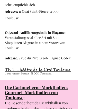
Hydraulikfabrik und im Sommer die
Anwesenheit der herrlichen Taverne, die ich
sehe, empfiehlt sich.
Adresse:
11 Quai Saint-Pierre 31 000
Toulouse.
Odyssud-Aufführungshalle in
Blagnac:
Veranstaltungssaal aller Art mit 800
Sitzplätzen
Blagnac in einem Vorort von
Toulouse.
Adresse:
4 rue du Parc 31 706 Blagnac Cedex.
TNT: Théâtre de la Cité Toulouse:
1, rue pierre Baudis 31 000 Toulouse.
Die Cartoucherie-Markthallen:
Gourmet-Markthallen von