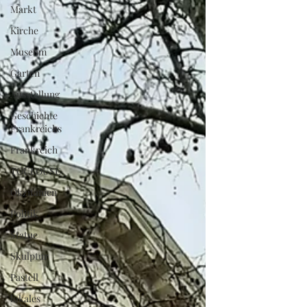
Markt
Kirche
Museum
Garten
Ausstellung
Geschichte
Frankreichs
Frankreich
TOULOUSE
Okzitanien
Politik
Statue
Skulptur
Pastell
lokales