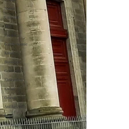
Natur
Umwelt
Erbe
Familie
Gastronomie
Kanal
Boutique
Geschäfte
Einkaufen
Kunst
Orient
Antike Zeit
Land
Strassenshow