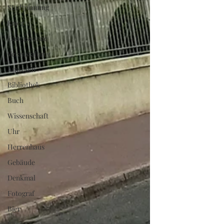
Stadtplanung
Krieg
Carcassonne
Veranstaltung
Anwesen
Bibliothek
Buch
Wissenschaft
Uhr
Herrenhaus
Gebäude
Denkmal
Fotograf
Bier