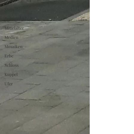
König
Stein
Dekoration
Mittelalter
Medien
Mosaiken
Erbe
Schloss
Kuppel
Ufer