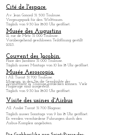
Informatione
n
Cité de l'espace.
Av. Jean Gonord 31 500 Toulouse.
Vergnugspark für den Welttraum.
Täglich von 9:30 bis 18:00 Uhr geöffnet.
Musée des Augustins
21, rue de Metz 31 000 Toulouse.
Vorübergehend geschlossen Teilöffnung gestillt
2023.
Couvent des Jacobin.
Place des Jacobins 31 000 Toulouse.
Täglich ausser Montags von 10 bis 18 Uhr geöffnet.
Musée Aeroscopia.
1 All. Turcat 31 700 Toulouse.
Museum, in den Sie die Gesschichte der
Zivilluftfarht in Toulouse entdecken kö
nnen. Viele
Flugzeuge sind ausgestellt.
Täglich von 9:30 bis 18:00 Uhr geöffnet.
Visite des usines d'Airbus
All. André Turcat 31 700 Blagnac.
Tä
glich ausser Sonntags von 9 bis 18 Uhr geöffnet.
Es werden verschiedene Fuhrungen durch den