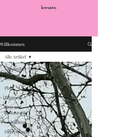
kreuzen.
Willkommen
Alle Artikel
Alle Artikel
Transport
Platz
Brunnen
Bars und
Restaurants
architektur
Herrenhaus