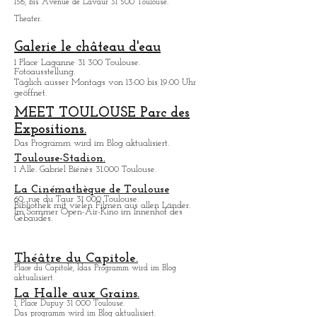
Die Komödie vom Rosengarten.
156, bis Avenue de Lavaur 31 500 Toulouse.
Theater.
Galerie le château d'eau
1 Place Laganne 31 300 Toulouse.
Fotoausstellung.
Täglich ausser Montags von 13:00 bis 19:00 Uhr
geöffnet.
MEET TOULOUSE Parc des
Expositions.
Das Programm wird im Blog aktualisiert.
Toulouse-Stadion.
1 Alle. Gabriel Biénès 31.000 Toulouse.
La Cinémathèque de Toulouse
60, rue du Taur 31 000 Toulouse.
Bibliothek mit vielen Filmen aus allen Lä
nder.
Im Sommer Open-Air-Kino im Innenhof des
Gebaudes.
Théâtre du Capitole.
Place du Capitole, ldas Programm wird im Blog
aktualisiert.