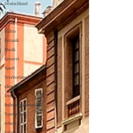
Deutschland
Stadt
Fluss
Hafen
Botanik
Musik
Konzert
Sport
Territorium
räumlich
Essen
Industrietourismus
Tourismus
reisen
Urlaub