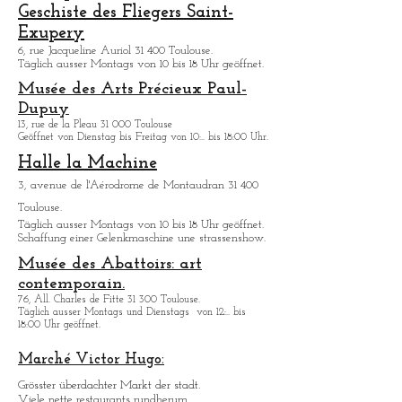
Die Grabbasilika von Saint-Pierre-des-
Cuisines:
12, Place Saint-Pierre 31 000 Toulouse.
L'envol des pionniers/ Musée de
l'Aeropostal.
Geschiste des Fliegers Saint-
Exupery
6, rue Jacqueline Auriol 31 400 Toulouse.
Tä
glich ausser Montags von 10 bis 18 Uhr geöffnet.
Musée des Arts
Précieux Paul-
Dupuy
13, rue de la Pleau 31 000 Toulouse
Geöffnet von Dienstag bis Freitag von 10:.. bis 18:00 Uhr.
Halle la Machine
3, avenue de l'Aérodrome de Montaudran 31 400
Toulouse.
Tä
glich ausser Montags von 10 bis 18 Uhr geöffnet.
Schaffung einer Gelenkmaschine une strassenshow.
Musée des Abattoirs: art
contemporain.
76, All. Charles de Fitte 31 300 Toulouse.
Täglich ausser Montags
und Dienstags
von 12:.. bis