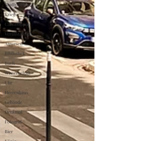
Stadtplanung
Krieg
Carcassonne
Veranstaltung
Anwesen
Bibliothek
Buch
Wissenschaft
Uhr
Herrenhaus
Gebäude
Denkmal
Fotograf
Bier