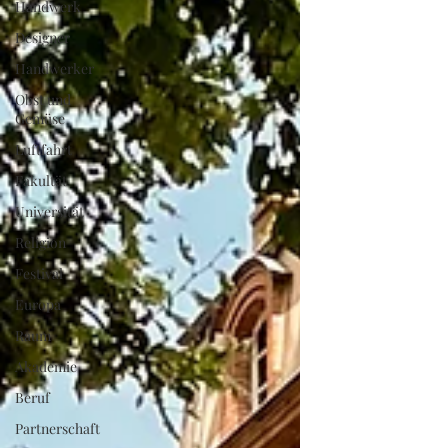
Handwerk
Designer
Handwerker
Obst und
Gemüse
Luftfahrt
Fakultät
Universität
Religion
Festival
Europa
Raum
Akademie
Beruf
Partnerschaft