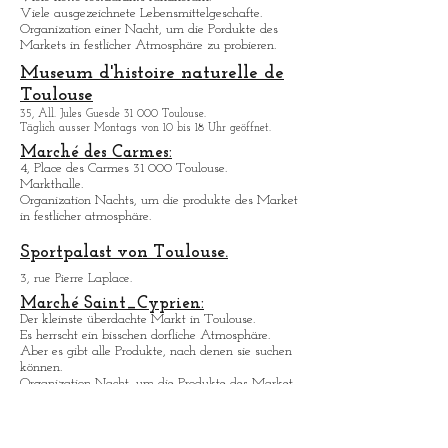
18:00 Uhr geöffnet.
Marché Victor Hugo:
Grö
sster überdachter Markt der stadt.
Viele nette restaurants rundherum.
Viele ausgezeichnete Lebensmittelgeschafte.
Organization einer Nacht, um die Pordukte des
Markets in festlicher Atmosphäre zu probieren.
Museum d'histoire naturelle de
Toulouse
35, All. Jules Guesde 31 000 Toulouse.
Täglich ausser Montags von 10 bis 18 Uhr geöffnet.
Marché des Carmes:
4, Place des Carmes 31 000 Toulouse.
Markthalle.
Organization Nachts, um die produkte des Market
in festlicher atmosphä
re.
Sportpalast von Toulouse.
3, rue Pierre Laplace.
Marché Saint_Cypri
en:
Der kleinste ü
berdachte Markt in Toulouse.
Es herrscht ein bisschen dorfliche Atmosphäre.
Aber es gibt alle Produkte, nach denen sie suchen