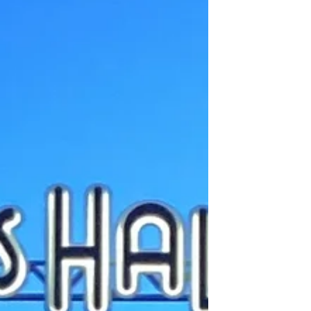
begrünt, und es gibt entlang der gesamten
Strecke einen Radweg. An den ufern von
Toulouse gibt es viele touristische
Sehenswürdigkeiten. Die fer aus Toulouse
sind ebenfalls sehr lebendig, mit vielen
Studentenbars mit