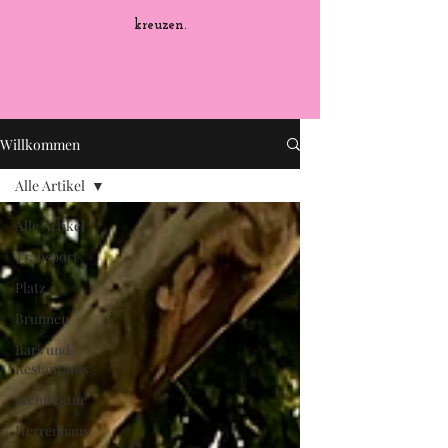
kreuzen.
Willkommen
Alle Artikel
Alle Artikel
Transport
Platz
Brunnen
Bars und
Restaurants
architektur
Herrenhaus