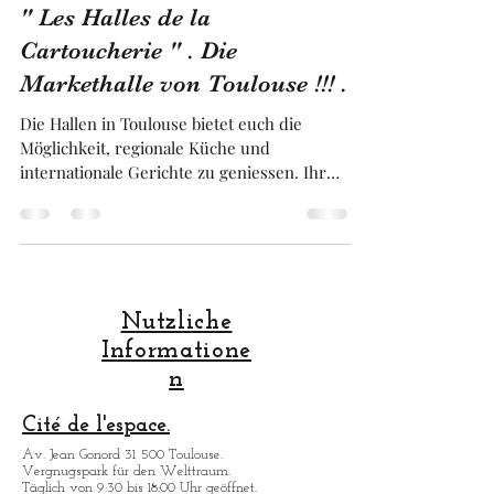
Franck BRUGUIERE
5. Mai 2025
3 Min. Lesezeit
" Les Halles de la
Cartoucherie " . Die
Markethalle von Toulouse !!! .
Die Hallen in Toulouse bietet euch die
Möglichkeit, regionale Küche und
internationale Gerichte zu geniessen. Ihr
besonderes Merkmal ist, dass Sie viele
verschiedene Aktivitäten und
Dienstleitungen anbieten. Tatsächlich gibt
es einen Bereich, der vielen Sportarten
gewidmet ist, einen Veranstaltungsaal, ein
kino, und einen Raum mit Urban Street Art
Nutzliche
Dekoration, zwei Bars und zwei Terrassen.
Informatione
Dieser Ort ist mit der Strassenbahn
n
erreichbar und ein Muss, wenn Sie