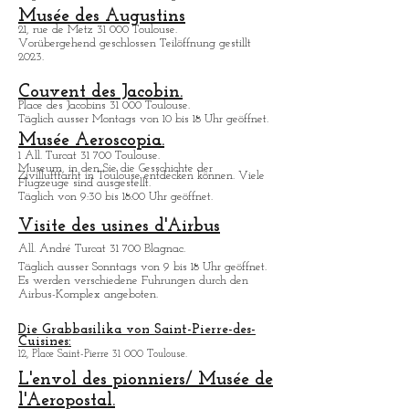
Toulouse besuchen.
Cité de l'espace.
Av. Jean Gonord 31 500 Toulouse.
Vergnugspark für den Welttraum.
Täglich von 9:30 bis 18:00 Uhr geöffnet.
Musée des Augustins
21, rue de Metz 31 000 Toulouse.
Vorübergehend geschlossen Teilöffnung gestillt
2023.
Couvent des Jacobin.
Place des Jacobins 31 000 Toulouse.
Täglich ausser Montags von 10 bis 18 Uhr geöffnet.
Musée Aeroscopia.
1 All. Turcat 31 700 Toulouse.
Museum, in den Sie die Gesschichte der
Zivilluftfarht in Toulouse entdecken kö
nnen. Viele
Flugzeuge sind ausgestellt.
Täglich von 9:30 bis 18:00 Uhr geöffnet.
Visite des usines d'Airbus
All. André Turcat 31 700 Blagnac.
Tä
glich ausser Sonntags von 9 bis 18 Uhr geöffnet.
Es werden verschiedene Fuhrungen durch den
Airbus-Komplex angeboten.