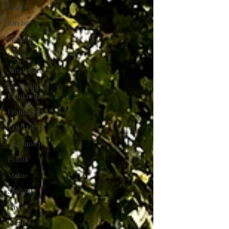
Markt
Kirche
Museum
Garten
Ausstellung
Geschichte
Frankreichs
Frankreich
TOULOUSE
Okzitanien
Politik
Statue
Skulptur
Pastell
lokales