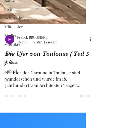
König
Stein
Dekoration
Mittelalter
Medien
Mosaiken
Franck BRUGUIERE
Erbe
26. Juni
4 Min. Lesezeit
Schloss
Die Ufer von Toulouse ( Teil 3
Kuppel
) !.
Ufer
Die Ufer der Garonne in Toulouse sind
wunderschön und wurde im 18.
Jahrhundert vom Architekten " Saget"
erbaut. Die Gebäude an den Ufern von
Toulouse haben eine für die, Rosa Stadt
typische Architektur aus Terrakotta Ziegeln.
Die Ufer aus Toulouse sind sehr stark