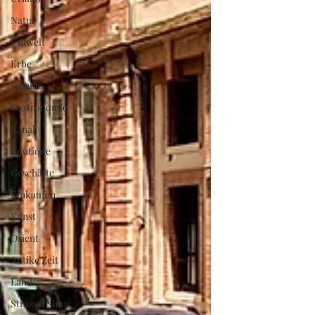
Natur
Umwelt
Erbe
Familie
Gastronomie
Kanal
Boutique
Geschäfte
Einkaufen
Kunst
Orient
Antike Zeit
Land
Strassenshow