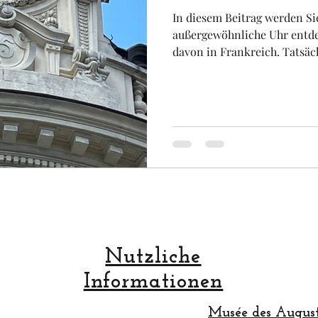
In diesem Beitrag werden Si
außergewöhnliche Uhr entde
davon in Frankreich. Tatsächl
Obst und Gemüse
Luftfahrt
Fakultät
Un
sondern 24 Stunden an. Dies
dass in diesem Gebäude stet
war. Die Menschen mussten 
uropa
Raum
denn Zeit ist Geld !!! . Dies
grössten Einkaufsstrasse der
wunderschöne Gebäude in a
entd
Nutzliche
Informationen
Musée des August