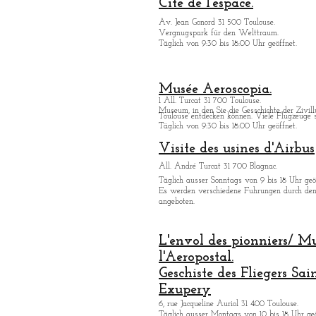
Cité de l'espace.
Av. Jean Gonord 31 500 Toulouse.
Vergnugspark für den Welttraum.
Täglich von 9:30 bis 18:00 Uhr geöffnet.
Musée Aeroscopia.
1 All. Turcat 31 700 Toulouse.
Museum, in den Sie die Gesschichte der Zivill
Toulouse entdecken kö
nnen. Viele Flugzeuge s
Täglich von 9:30 bis 18:00 Uhr geöffnet.
Visite des usines d'Airbus
All. André Turcat 31 700 Blagnac.
Tä
glich ausser Sonntags von 9 bis 18 Uhr geö
Es werden verschiedene Fuhrungen durch de
angeboten.
L'envol des pionniers/ M
l'Aeropostal.
Geschiste des Fliegers Sai
Exupery
6, rue Jacqueline Auriol 31 400 Toulouse.
Tä
glich ausser Montags von 10 bis 18 Uhr geö