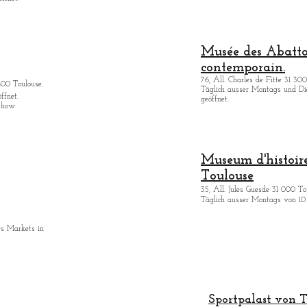
Musée des Abattoi
contemporain.
76, All. Charles de Fitte 31 300
400 Toulouse.
Täglich ausser Montags
und Di
ffnet.
geöffnet.
show.
Museum d'histoire
Toulouse
35, All. Jules Guesde 31 000 To
Täglich ausser Montags von 10 
es Markets in
Sportpalast von T