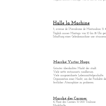
Halle la Machine
3, avenue de l'Aérodrome de Montaudran 31 
Tä
glich ausser Montags von 10 bis 18 Uhr geö
Schaffung einer Gelenkmaschine une strassen
Marché Victor Hugo:
Grö
sster überdachter Markt der stadt.
Viele nette restaurants rundherum.
Viele ausgezeichnete Lebensmittelgeschafte.
Organization einer Nacht, um die Pordukte d
festlicher Atmosphäre zu probieren.
Marché des Carmes:
4, Place des Carmes 31 000 Toulouse.
Markthalle.