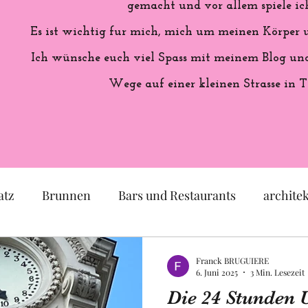
gemacht und vor allem spiele ich
Es ist wichtig fur mich, mich um meinen Körper
Ich wünsche euch viel Spass mit meinem Blog und 
Wege auf einer kleinen Strasse in T
atz
Brunnen
Bars und Restaurants
archite
eum
Garten
Ausstellung
Geschichte Frankr
Franck BRUGUIERE
6. Juni 2025
3 Min. Lesezeit
Politik
Statue
Skulptur
Pastell
lok