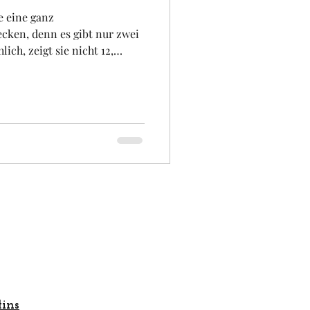
e eine ganz
cken, denn es gibt nur zwei
ich, zeigt sie nicht 12,
iversität
e Besonderheit liegt daran,
s eine Bank untergebracht
die genaue Uhrzeit kennen,
es Gebäude befindet sich in der
 rosa Stadt , wo Sie weitere
nderen Architekur-Stilen
ins