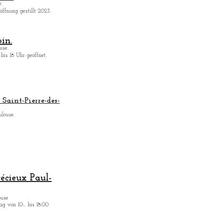
.
ffnung gestillt 2023.
in.
use.
bis 18 Uhr geöffnet.
Saint-Pierre-des-
ulouse.
récieux Paul-
ouse
g von 10:.. bis 18:00