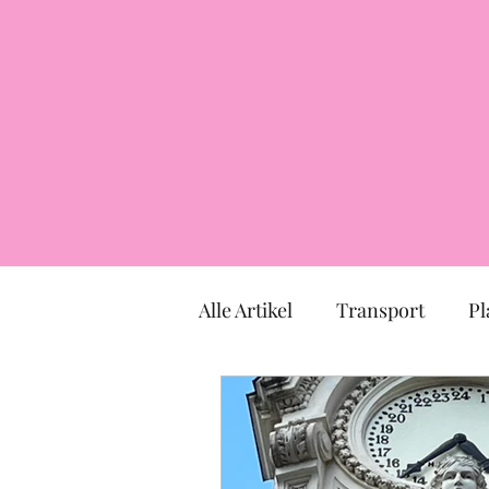
Alle Artikel
Transport
Pl
Markt
Kirche
Mus
TOULOUSE
Okzitanien