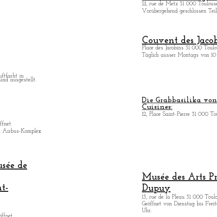
21, rue de Metz 31 000 Toulouse
Vorübergehend geschlossen Teilö
Couvent des Jacob
Place des Jacobins 31 000 Toulo
Täglich ausser Montags von 10 
uftfarht in
ind ausgestellt.
Die Grabbasilika von 
Cuisines:
12, Place Saint-Pierre 31 000 To
ffnet.
n Airbus-Komplex
usée de
Musée des Arts
P
nt-
Dupuy
13, rue de la Pleau 31 000 Toul
Geöffnet von Dienstag bis Freita
Uhr.
ffnet.