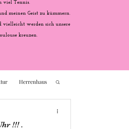
 viel Tennis.
 und meinen Geist zu kümmern.
vielleicht werden sich unsere
oulouse kreuzen.
ktur
Herrenhaus
eichs
Frankreich
Die 24 Stunden Uhr !!! .
ales Handwerk