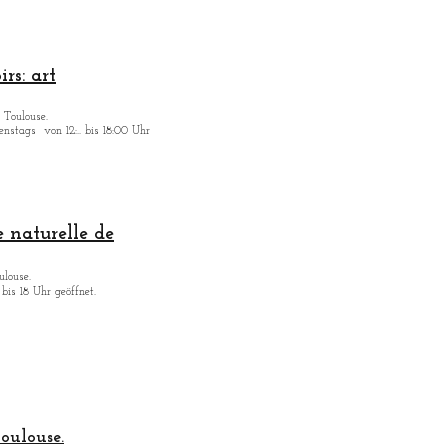
rs: art
 Toulouse.
enstags
von 12:.. bis 18:00 Uhr
 naturelle de
ulouse.
bis 18 Uhr geöffnet.
oulouse.