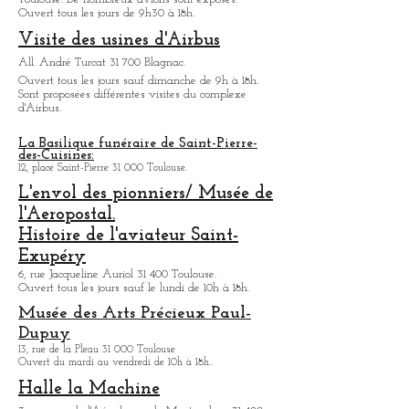
Place des Jacobins 31 000 Toulouse.
Ouverture tous les jours sauf le lundi de 10h à 18h.
Musée Aeroscopia.
1 All. Turcat 31 700 Toulouse.
Musée ou
l'on peut découvrir l'histoire de l'aviation
civile de
Toulouse. De nombreux avions sont exposés.
Ouvert tous les jours de 9h30 à 18h.
Visite des usines d'Airbus
All. André Turcat 31 700 Blagnac.
Ouvert tous les jours sauf dimanche de 9h à 18h.
Sont proposées différentes visites du complexe
d'Airbus.
La Basilique funéraire de Saint-Pierre-
des-Cuisines:
12, place Saint-Pierre 31 000 Toulouse.
L'envol des pionniers/ Musée de
l'Aeropostal.
Histoire de l'aviateur Saint-
Exupéry
6, rue Jacqueline Auriol 31 400 Toulouse.
Ouvert tous les jours sauf le lundi de 10h à 18h.
Musée des Arts
Précieux Paul-