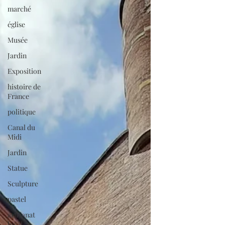
marché
église
Musée
Jardin
Exposition
histoire de
France
politique
Canal du
Midi
Jardin
Statue
Sculpture
pastel
artisanat
local