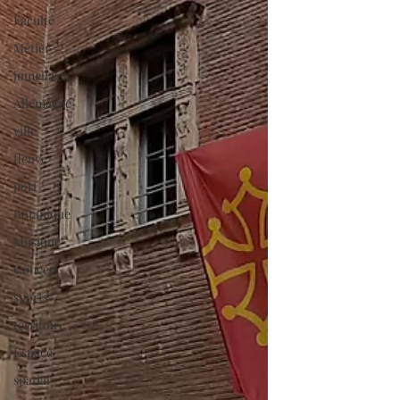
Faculté
Métier
jumellage
Allemagne
ville
fleuve
port
Botanique
Musique
Concert
sports
territoire
Espace
spatial