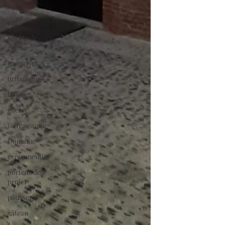
Antiquité
pays
Spectacle
de rue
transport
urbanisme
bijoux
guerre
Carcassonne
Domaine
évènementiel
porteur de
projet
pâtisserie
gâteau