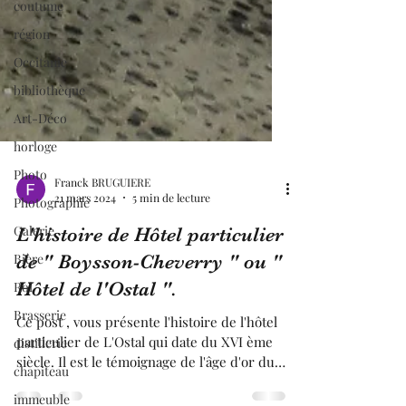
coutume
région
Occitanie
bibliothèque
Art-Déco
horloge
Photo
Photographie
Franck BRUGUIERE
Galerie
21 mars 2024
5 min de lecture
Bière
L'histoire de Hôtel particulier
Roi
de " Boysson-Cheverry " ou "
Brasserie
Hôtel de l'Ostal ".
distillerie
Ce post , vous présente l'histoire de l'hôtel
chapiteau
particulier de L'Ostal qui date du XVI ème
immeuble
siècle. Il est le témoignage de l'âge d'or du