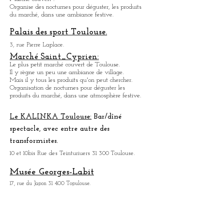
35, All. Jules Guesde 31 000 Toulouse.
Ouvert tous les jours sauf lundi de 10h à 18h.
Marché des Carmes:
4, Place des Carmes 31 000 Toulouse.
Marché couvert .
Organise des nocturnes pour déguster, les produits
du marché, dans une ambiance festive.
Palais des sport Toulouse.
3, rue Pierre Laplace.
Marché Saint_Cypri
en:
Le plus petit marché couvert de Toulouse.
Il y règne un peu une ambiance
de
village.
Mais il y tous les produits qu'on peut chercher.
Organisation de nocturnes pour déguster les
produits du marché, dans une atmosphère festive.
Le KALINKA Toulouse:
Bar/dî
né
spectacle, avec entre autre des
transformistes.
10 et 10bis Rue des Teinturiuers 31 300 Toulouse.
Musée Georges-Labit