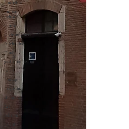
nourriture
tourisme
industriel
nature
environnement
Patrimoine
Famille
gastronomie
canal
boutique
magasins
shopping
Art
religion
orient