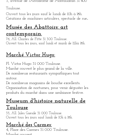
Dupuy
13, rue de la Pleau 31 000 Toulouse
Ouvert du mardi au vendredi de 10h à 18h.
.
Halle la Machine
3, avenue de l'Aérodrome de Montaudran 31 400
Toulouse.
Ouvert tous les jours sauf le lundi de 10h à 18h.
.
Créations de machines articulées, spectacle de rue
Musée des Abattoirs: art
contemporain.
76, All. Charles de Fitte 31 300 Toulouse.
Ouvert tous les jours, sauf lundi et mardi de 12hà 18h.
Marché Victor Hugo:
Pl. Victor Hugo 31 000 Toulouse.
Marché couvert le plus grand de la ville.
De nombreux restaurants sympathique
s
tout
autour.
De nombreux magasins de bouche excellents.
Organisation de nocturnes, pour venir déguster les
produits du marché dans une ambiance festive.
Museum d'histoire naturelle de
Toulouse