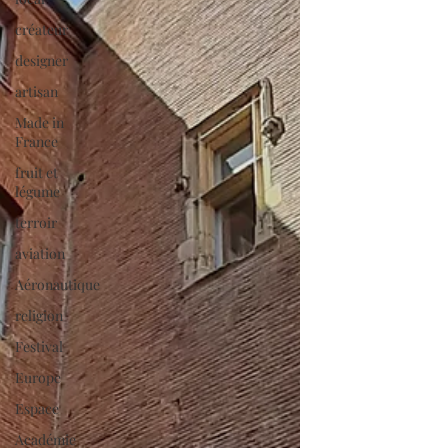
créateur
designer
artisan
Made in
France
fruit et
légume
terroir
aviation
Aéronautique
religion
Festival
Europe
Espace
Académie