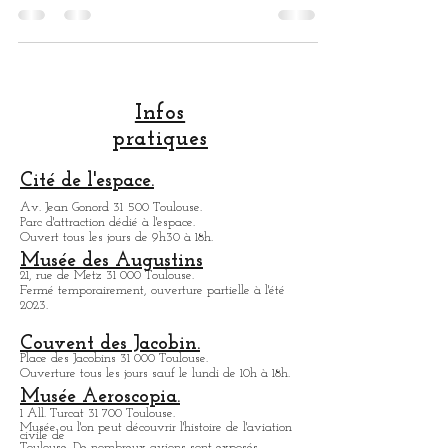
Toulouse a connu aussi son époque
Haussmannienne, avec des immeubles tout
à fait remarquables. Ces immeubles se
concentrent surtout dans les deux artères
principales , de la ville rose. Mais durant vos
promenades, dans Toulouse, au gré des
rues, vous pourrez découvrir , un splendide
immeuble Haussmannien qui pourtant n'est
pas le style architectural, de la ville rose.
Infos
C'est je pense ce qui est fait tout l'intérêt.
pratiques
Toulouse a délaissé sa brique locale , pour
construire des imm
Cité de l'espace.
Av. Jean Gonord 31 500 Toulouse.
Parc d'attraction dédié à l'espace.
Ouvert tous les jours de 9h30 à 18h.
Musée des Augustins
21, rue de Metz 31 000 Toulouse.
Fermé temporairement, ouverture partielle à l'été
2023.
Couvent des Jacobin.