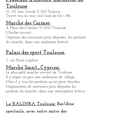
autour.
De nombreux magasins de bouche excellents.
Organisation de nocturnes, pour venir déguster les
produits du marché dans une ambiance festive.
Museum d'histoire naturelle de
Toulouse
35, All. Jules Guesde 31 000 Toulouse.
Ouvert tous les jours sauf lundi de 10h à 18h.
Marché des Carmes:
4, Place des Carmes 31 000 Toulouse.
Marché couvert .
Organise des nocturnes pour déguster, les produits
du marché, dans une ambiance festive.
Palais des sport Toulouse.
3, rue Pierre Laplace.
Marché Saint_Cypri
en:
Le plus petit marché couvert de Toulouse.
Il y règne un peu une ambiance
de
village.
Mais il y tous les produits qu'on peut chercher.
Organisation de nocturnes pour déguster les
produits du marché, dans une atmosphère festive.
Le KALINKA Toulouse:
Bar/dî
né