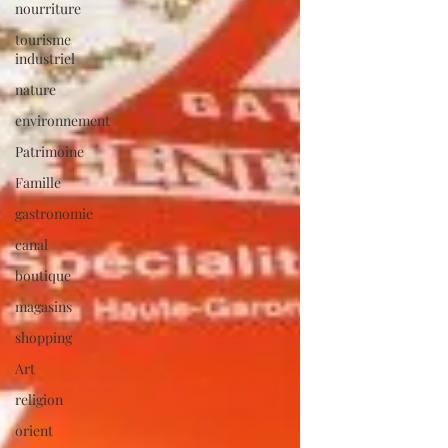
nourriture
tourisme
industriel
nature
environnement
Patrimoine
Famille
gastronomie
canal
boutique
magasins
shopping
Art
religion
orient