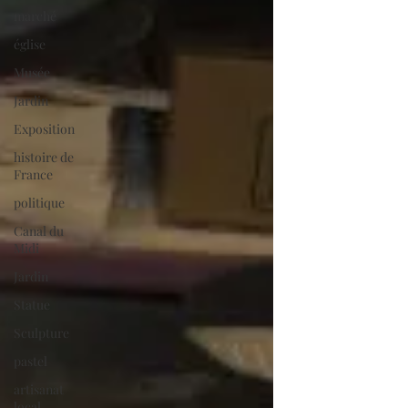
marché
église
Musée
Jardin
Exposition
histoire de
France
politique
Canal du
Midi
Jardin
Statue
Sculpture
pastel
artisanat
local