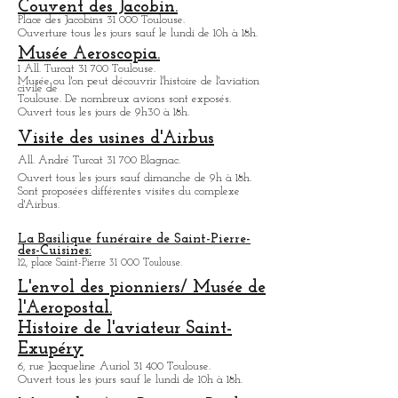
Musée des Augustins
21, rue de Metz 31 000 Toulouse.
Fermé temporairement, ouverture partielle à l'été
2023.
Couvent des Jacobin.
Place des Jacobins 31 000 Toulouse.
Ouverture tous les jours sauf le lundi de 10h à 18h.
Musée Aeroscopia.
1 All. Turcat 31 700 Toulouse.
Musée ou
l'on peut découvrir l'histoire de l'aviation
civile de
Toulouse. De nombreux avions sont exposés.
Ouvert tous les jours de 9h30 à 18h.
Visite des usines d'Airbus
All. André Turcat 31 700 Blagnac.
Ouvert tous les jours sauf dimanche de 9h à 18h.
Sont proposées différentes visites du complexe
d'Airbus.
La Basilique funéraire de Saint-Pierre-
des-Cuisines:
12, place Saint-Pierre 31 000 Toulouse.
L'envol des pionniers/ Musée de
l'Aeropostal.