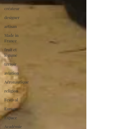
créateur
designer
artisan
Made in
France
fruit et
légume
terroir
aviation
Aéronautique
religion
Festival
Europe
Espace
Académie