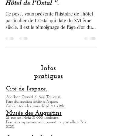
L'histoire de Hôtel particulier
de " Boysson-Cheverry " ou "
Hôtel de l'Ostal ".
Ce post , vous présente l'histoire de l'hôtel
particulier de L'Ostal qui date du XVI ème
siècle. Il est le témoignage de l'âge d'or du
Pastel qu'a connu Toulouse à cette époque et
que en a fait sa richesse. Il faut
effectivement savoir que Toulouse et Venise
sont les deux villes, à avoir le lus grand
nombre d'hôtels particuliers, dans leur
centre ville. Le Pastel qui était un pigment
Infos
bleu magnifique avait été adopté, par
pratiques
l'ensemble des noblesses d'Europe, de
l'église catholiq
Cité de l'espace.
Av. Jean Gonord 31 500 Toulouse.
Parc d'attraction dédié à l'espace.
Ouvert tous les jours de 9h30 à 18h.