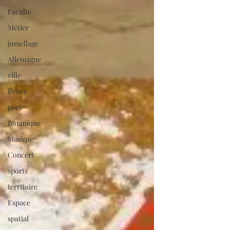
Faculté
Métier
jumellage
Allemagne
ville
fleuve
port
Botanique
Musique
Concert
sports
territoire
Espace
spatial