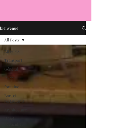
bienvenue
All Posts
All Posts
Transport
Général
Place
fontaine
Bars et
restaurants
Architecture
Hôtel
particulier