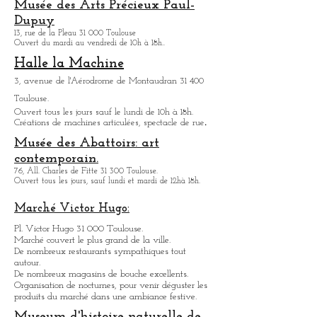
Histoire de l'aviateur Saint-
Exupéry
6, rue Jacqueline Auriol 31 400 Toulouse.
Ouvert tous les jours sauf le lundi de 10h à 18h.
Musée des Arts
Précieux Paul-
Dupuy
13, rue de la Pleau 31 000 Toulouse
Ouvert du mardi au vendredi de 10h à 18h.
.
Halle la Machine
3, avenue de l'Aérodrome de Montaudran 31 400
Toulouse.
Ouvert tous les jours sauf le lundi de 10h à 18h.
.
Créations de machines articulées, spectacle de rue
Musée des Abattoirs: art
contemporain.
76, All. Charles de Fitte 31 300 Toulouse.
Ouvert tous les jours, sauf lundi et mardi de 12hà 18h.
Marché Victor Hugo:
Pl. Victor Hugo 31 000 Toulouse.
Marché couvert le plus grand de la ville.
De nombreux restaurants sympathique
s
tout