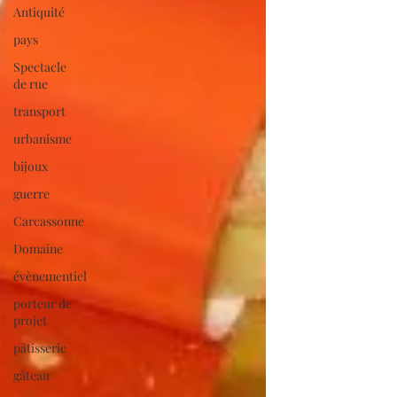
Antiquité
pays
Spectacle
de rue
transport
urbanisme
bijoux
guerre
Carcassonne
Domaine
évènementiel
porteur de
projet
pâtisserie
gâteau