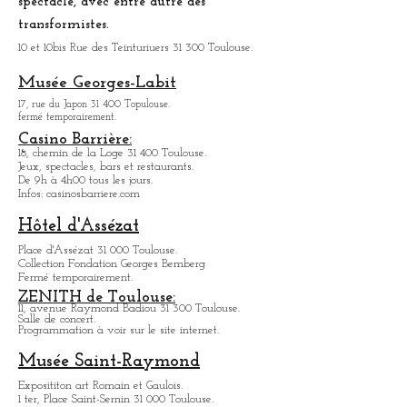
Mais il y tous les produits qu'on peut chercher.
Organisation de nocturnes pour déguster les
produits du marché, dans une atmosphère festive.
Le KALINKA Toulouse:
Bar/dî
né
spectacle, avec entre autre des
transformistes.
10 et 10bis Rue des Teinturiuers 31 300 Toulouse.
Musée Georges-Labit
17, rue du Japon 31 400 Topulouse
.
fermé temporairement.
Casino Barrière:
18, chemin de la Loge 31 400 Toulouse.
Jeux, spectacles, bars et restaurants.
De 9h à 4h00 tous les jours.
Infos: casinosbarriere.com
Hôtel d'Assézat
Place d'Assézat 31 000 Toulouse.
Collection Fondation Georges Bemberg
Fermé temporairement.
ZENITH de Toulouse:
11, avenue Raymond Badiou 31 300 Toulouse.