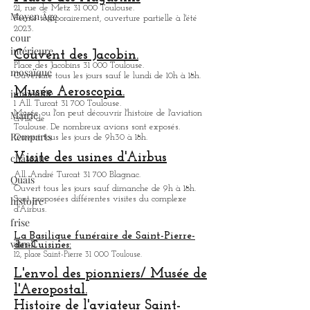
forcément satisfaites .
Cité de l'espace.
Moyen Âge
Av. Jean Gonord 31 500 Toulouse.
cour
Parc d'attraction dédié à l'espace.
intérieure
Ouvert tous les jours de 9h30 à 18h.
Musée des Augustins
mosaïque
21, rue de Metz 31 000 Toulouse.
Fermé temporairement, ouverture partielle à l'été
immeuble
2023.
Mairie
Couvent des Jacobin.
Remparts
Place des Jacobins 31 000 Toulouse.
Ouverture tous les jours sauf le lundi de 10h à 18h.
château
Musée Aeroscopia.
1 All. Turcat 31 700 Toulouse.
Quais
Musée ou
l'on peut découvrir l'histoire de l'aviation
civile de
Toulouse. De nombreux avions sont exposés.
histoire
Ouvert tous les jours de 9h30 à 18h.
frise
Visite des usines d'Airbus
vitrail
All. André Turcat 31 700 Blagnac.
Ouvert tous les jours sauf dimanche de 9h à 18h.
Sont proposées différentes visites du complexe
d'Airbus.
La Basilique funéraire de Saint-Pierre-