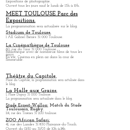
Salle de spectacle.
Galerie le château d'eau
1 Place Laganne 31 300 Toulouse.
Expositions de photographie.
Ouvert tous les jours sauf le lundi de 13h à 19h.
MEET TOULOUSE Parc des
Expositions.
La programmation sera actualisée sur le blog.
Stadium de Toulouse.
1 All. Gabriel Biénès 31 000 Toulouse.
La Cinémathèque de Toulouse
60, rue du Taur 31 000 Toulouse.
Bibliothèque avec de nombreux films de tous les
pays.
En été, Cinéma en plein air dans la cour de
l'immeuble.
Théâtre du Capitole.
Place du Capitole, la programmation sera actulisée dans
le blog.
La Halle aux Grains.
1, Place Dupuy 31 000 Toulouse.
La programmation sera actualisée dans le blog.