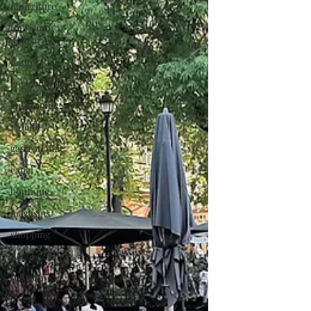
nourriture
tourisme
industriel
nature
environnement
Patrimoine
Famille
gastronomie
canal
boutique
magasins
shopping
Art
religion
orient