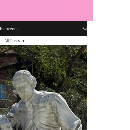
bienvenue
All Posts
All Posts
Transport
Général
Place
fontaine
Bars et
restaurants
Architecture
Hôtel
particulier