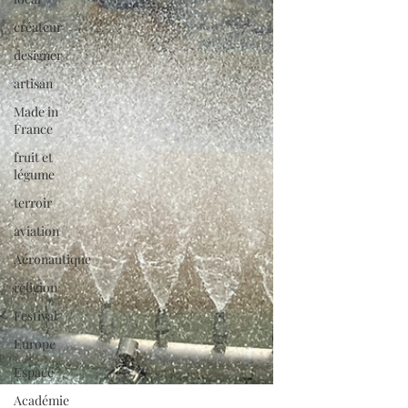
créateur
designer
artisan
Made in
France
fruit et
légume
terroir
aviation
Aéronautique
religion
Festival
Europe
Espace
Académie