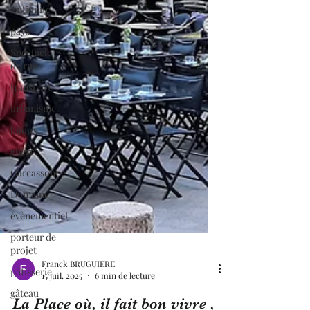
Antiquité
pays
Spectacle
de rue
transport
urbanisme
bijoux
guerre
Carcassonne
Domaine
évènementiel
porteur de
projet
pâtisserie
gâteau