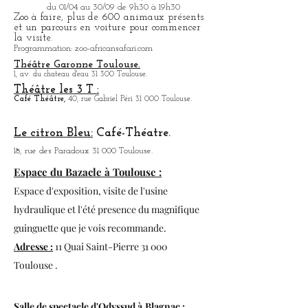
Stade Ernest-Wallon:
Match du Stade
T
oulousain, Rugby.
114, rue des Troènes 31 200 toulouse.
ZOO African Safari:
41, rue des Landes 31 830 Plaisance-du-Touch.
Ouvert: du 01/10 au 31/03 de 10h à,18h
du 01/04 au 30/09 de 9h30 à 19h30
Zoo à faire, plus de 600 animaux présents
et un parcours en voiture pour commencer
la visite.
Programmation: zoo-africansafari.com
Théâtre Garonne Toulouse.
1, av. du chateau d'eau 31 300 Toulouse.
Théâtre les 3 T :
Café
Théâtre,
40, rue Gabriel Péri 31 000 Toulouse.
Le citron Bleu:
Café-Théatre.
18, rue des Paradoux 31 000 Toulouse.
Espace du Bazacle à Toulouse :
Espace d'exposition, visite de l'usine
hydraulique et l'été presence du magnifique
guinguette que je vois recommande.