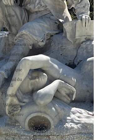
marché
église
Musée
Jardin
Exposition
histoire de
France
politique
Canal du
Midi
Jardin
Statue
Sculpture
pastel
artisanat
local