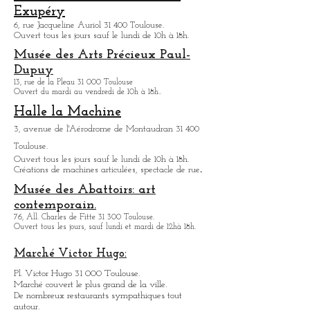
des-Cuisines:
12, place Saint-Pierre 31 000 Toulouse.
L'envol des pionniers/ Musée de
l'Aeropostal.
Histoire de l'aviateur Saint-
Exupéry
6, rue Jacqueline Auriol 31 400 Toulouse.
Ouvert tous les jours sauf le lundi de 10h à 18h.
Musée des Arts
Précieux Paul-
Dupuy
13, rue de la Pleau 31 000 Toulouse
Ouvert du mardi au vendredi de 10h à 18h.
.
Halle la Machine
3, avenue de l'Aérodrome de Montaudran 31 400
Toulouse.
Ouvert tous les jours sauf le lundi de 10h à 18h.
.
Créations de machines articulées, spectacle de rue
Musée des Abattoirs: art
contemporain.
76, All. Charles de Fitte 31 300 Toulouse.
Ouvert tous les jours, sauf lundi et mardi de 12hà 18h.