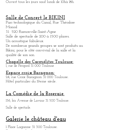
Salle de concert.
Programmation à voir sur le site internet.
Musée Saint-Raymond
Expositit
on art Romain et Gaulois.
1 ter, Place Saint-Sernin 31 000 Toulouse.
Ouvert tous les jours sauf lundi de 10hà 18h.
Salle de Concert le BIKINI
Parc technologique du Canal, Rue Théodore
Monod
31 520 Ramonville-Saint-Agne
Salle de spectacle de 200 à 1500 places.
Un acoustique fabuleux.
De nombreux grands groupes se sont produits au
Bikini, pour le côté convivial de la salle et la
qualité de son son.
Chapelle des Carmélites Toulouse:
1, rue de Périgord 31 000 Toulouse
Espace croix Baragnon:
24, rue Croix Baragnon 31 000 Toulouse.
Hôtel particulier du 19eme siècle.
La Comédie de la Roseraie.
156, bis Avenue de Lavaur 31 500 Toulouse.