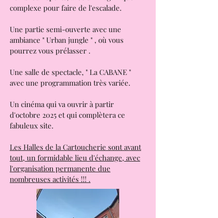
Les Halles gourmandes, où vous pourrez
vous restaurer en dégustant toutes les
cuisines du monde.
Une partie dédiée à la pratique de
nombreux sports, avec un magnifique
complexe pour faire de l'escalade.
Une partie semi-ouverte avec une
ambiance " Urban jungle " , où vous
pourrez vous prélasser .
Une salle de spectacle, " La CABANE "
avec une programmation très variée.
Un cinéma qui va ouvrir à partir
d'octobre 2025 et qui complètera ce
fabuleux site.
Les Halles de la Cartoucherie sont avant
tout, un formidable lieu d'échange, avec
l'organisation permanente due