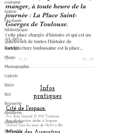
coutume
Franck BRUGUIERE
région
15 juil. 2025
6 min de lecture
Occitanie
La Place où, il fait bon vivre ,
bibliothèque
manger, à toute heure de la
Art-Déco
journée : La Place Saint-
horloge
Goerges de Toulouse.
Photo
Cette place chargée d'histoire et qui est un
Photographie
patchwork de toutes l'histoire de
Galerie
l'architecture toulousaine est la place
incontournable, pour boire où manger à
Bière
n'importe quelle heure, de la journée, à
Roi
Toulouse; Elle est apaisée avec peu de
Brasserie
circulation , a de très grandes et belles
terrasses, où vous pourrez venir flâner .
distillerie
Elle est une place familiale , une air de jeu
Infos
chapiteau
avec un dragon est à la disposition de vos
pratiques
enfants. Vos envies culinaire, ici seront
immeuble