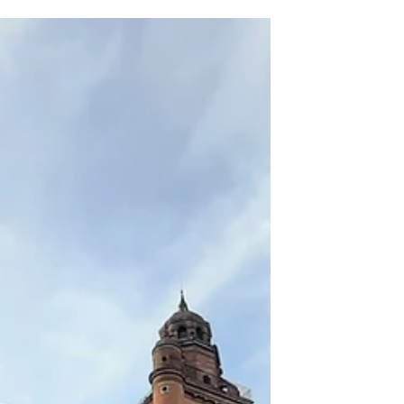
Antonin ".
Ce post va vous faire découvrir, l'histoire
d'un des nombreux hôtels particuliers
présents dans le centre de la ville rose :
Toulouse. Sa construction c'est faite en
plusieurs phases, on peut même dire
qu'elle a été chaotique. Les Époux " Antonins
" ont achevé se construction, tout en lui
donnant leur nom. Cet hôtel particulier est
considérer comme le premier de style
Renaissance dans notre ville et n'a rein à
envier à ses cousins italiens... Notamment,
grâce à ses somptueus