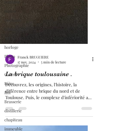
coutume
région
Occitanie
bibliothèque
Art-Déco
horloge
Photo
Photographie
Galerie
Bière
Franck BRUGUIERE
Roi
17 nov. 2024
5 min de lecture
Brasserie
La brique toulousaine .
distillerie
Découvrez, les origines, l'histoire, la
chapiteau
différence entre brique du nord et de
immeuble
Toulouse. Puis, le complexe d'infériorité au