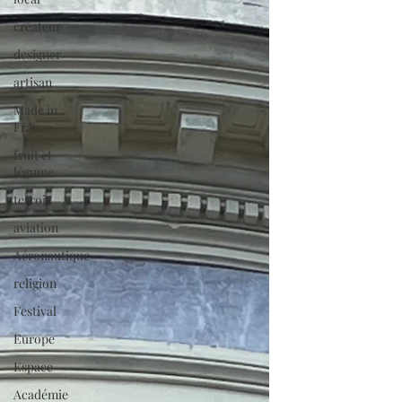
créateur
designer
artisan
Made in
France
fruit et
légume
terroir
aviation
Aéronautique
religion
Festival
Europe
Espace
Académie