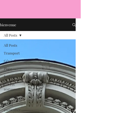
bienvenue
All Posts
All Posts
Transport
Général
Place
fontaine
Bars et
restaurants
Architecture
Hôtel
particulier