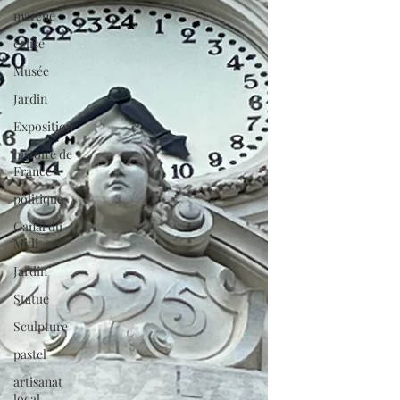
marché
église
Musée
Jardin
Exposition
histoire de
France
politique
Canal du
Midi
Jardin
Statue
Sculpture
pastel
artisanat
local