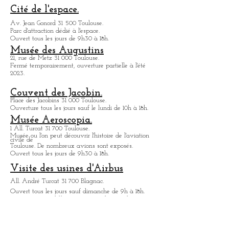
Toulouse.
Cet article vous présente le deuxième plus
beau hôtel particulier de la ville de
Toulouse. On doit son architecture
remarquable à une succession de grandes
familles toulousaines. Son architecture est
très largement inspirée de celle , des palais
Vénitiens. Ces décors sont très variés et se
composent de pierre blanche et de brique
locale. L'architecture de sa cour intérieure
Infos
est tout à fait remarquable. On peut citer
pratiques
notamment ses deux tous capitulaires
magnifiques et ses fen
Cité de l'espace.
Av. Jean Gonord 31 500 Toulouse.
Parc d'attraction dédié à l'espace.
Ouvert tous les jours de 9h30 à 18h.
Musée des Augustins
21, rue de Metz 31 000 Toulouse.
Fermé temporairement, ouverture partielle à l'été
2023.