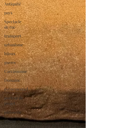
Antiquité
pays
Spectacle
de rue
transport
urbanisme
bijoux
guerre
Carcassonne
Domaine
évènementiel
porteur de
projet
pâtisserie
gâteau