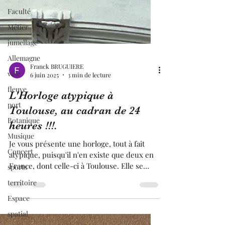
Faculté
Métier
jumellage
Allemagne
ville
fleuve
Franck BRUGUIERE
6 juin 2025
3 min de lecture
port
Botanique
L'Horloge atypique à
Musique
Toulouse, au cadran de 24
Concert
heures !!!.
sports
Je vous présente une horloge, tout à fait
atypique, puisqu'il n'en existe que deux en
territoire
France, dont celle-ci à Toulouse. Elle se
Espace
trouve au sommet, sur une corniche d'un
spatial
immeuble Haussmannien , dans la grande