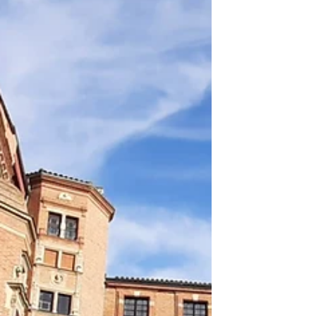
de Toulouse.
Cet article, vous présente l'Académie des
Jeux Floraux de. Toulouse qui est la plus
ancienne d'Europe. Ceci est du au fait
qu'elle a pour fonction la promotion de la
poésie depuis des siècles et nous étions la
régions des troubadours... Tous les ans, elle
organise un concours de poésie, ouvert à
tous. L'Académie des jeux floraux dans cette
magnifique salle qui l'abrite et qui est dans
le plus belle Hôtel particulier de Toulouse,
organise une cérémonie, afin de
récompenser le