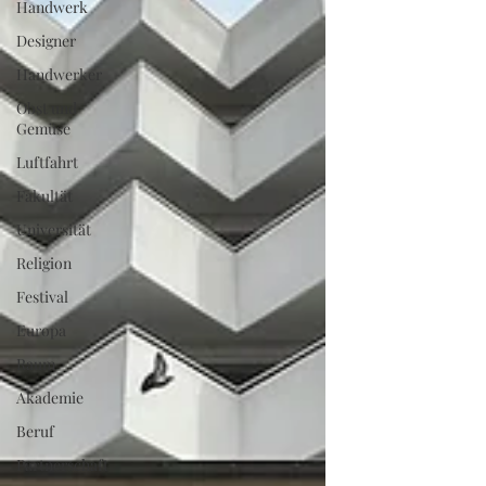
Handwerk
Designer
Handwerker
Obst und
Gemüse
Luftfahrt
Fakultät
Universität
Religion
Festival
Europa
Raum
Akademie
Beruf
Partnerschaft