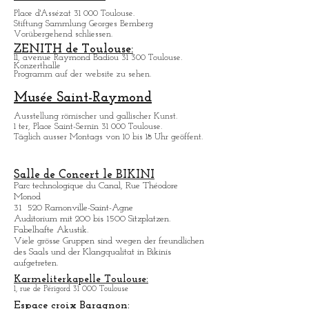
18, chemin de la Loge 31 400 Toulouse.
Spiel, show, bar, restaurant.
Täglich von 9 bis 4 Uhr.
Infos: casinosbarriere.com
Hôtel d'Assézat
Place d'Assézat 31 000 Toulouse.
Stiftung Sammlung Georges Bemberg
Vorübergehend schliessen.
ZENITH de Toulouse:
11, avenue Raymond Badiou 31 300 Toulouse.
Konzerthalle
Programm auf der website zu sehen.
Musée Saint-Raymond
Ausstellung römischer und gallischer Kunst.
1 ter, Place Saint-Sernin 31 000 Toulouse.
Täglich ausser Montags von 10 bis 18 Uhr geöffent.
Salle de Concert le BIKINI
Parc technologique du Canal, Rue Théodore
Monod
31 520 Ramonville-Saint-Agne
Auditorium mit 200 bis 1500 Sitzplatzen.
Fabelhafte Akustik.
Viele grö
sse Gruppen sind wegen der freundlichen