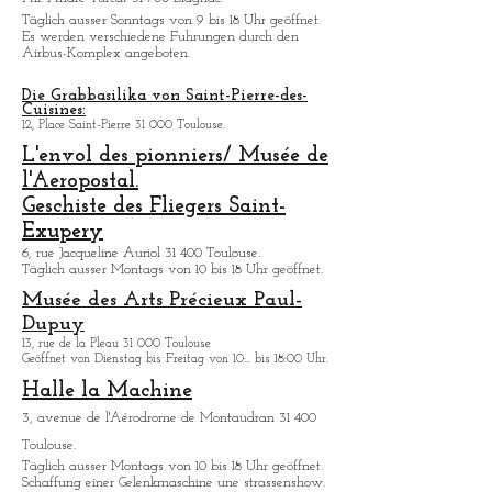
Museum, in den Sie die Gesschichte der
Zivilluftfarht in Toulouse entdecken kö
nnen. Viele
Flugzeuge sind ausgestellt.
Täglich von 9:30 bis 18:00 Uhr geöffnet.
Visite des usines d'Airbus
All. André Turcat 31 700 Blagnac.
Tä
glich ausser Sonntags von 9 bis 18 Uhr geöffnet.
Es werden verschiedene Fuhrungen durch den
Airbus-Komplex angeboten.
Die Grabbasilika von Saint-Pierre-des-
Cuisines:
12, Place Saint-Pierre 31 000 Toulouse.
L'envol des pionniers/ Musée de
l'Aeropostal.
Geschiste des Fliegers Saint-
Exupery
6, rue Jacqueline Auriol 31 400 Toulouse.
Tä
glich ausser Montags von 10 bis 18 Uhr geöffnet.
Musée des Arts
Précieux Paul-
Dupuy
13, rue de la Pleau 31 000 Toulouse
Geöffnet von Dienstag bis Freitag von 10:.. bis 18:00 Uhr.
Halle la Machine