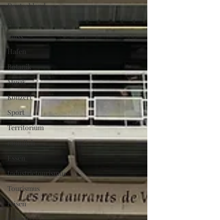
Deutschland
Stadt
Fluss
Hafen
Botanik
Musik
Konzert
Sport
Territorium
räumlich
Essen
Industrietourismus
Tourismus
reisen
Urlaub