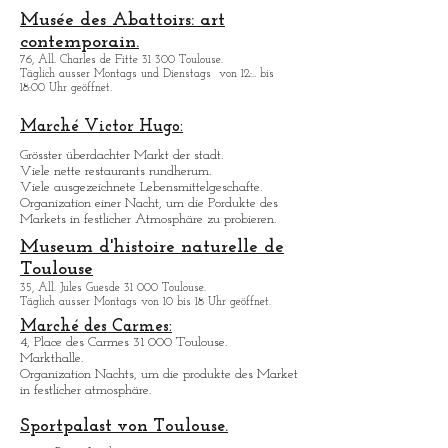
3, avenue de l'Aérodrome de Montaudran 31 400
Toulouse.
Tä
glich ausser Montags von 10 bis 18 Uhr geöffnet.
Schaffung einer Gelenkmaschine une strassenshow.
Musée des Abattoirs: art
contemporain.
76, All. Charles de Fitte 31 300 Toulouse.
Täglich ausser Montags
und Dienstags
von 12:.. bis
18:00 Uhr geöffnet.
Marché Victor Hugo:
Grö
sster überdachter Markt der stadt.
Viele nette restaurants rundherum.
Viele ausgezeichnete Lebensmittelgeschafte.
Organization einer Nacht, um die Pordukte des
Markets in festlicher Atmosphäre zu probieren.
Museum d'histoire naturelle de
Toulouse
35, All. Jules Guesde 31 000 Toulouse.
Täglich ausser Montags von 10 bis 18 Uhr geöffnet.
Marché des Carmes:
4, Place des Carmes 31 000 Toulouse.