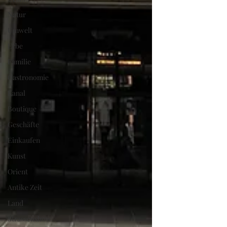
Natur
Umwelt
Erbe
Familie
Gastronomie
Kanal
Boutique
Geschäfte
Einkaufen
Kunst
Orient
Antike Zeit
Land
Strassenshow