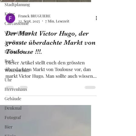
Stadtplanung
Krieg
Carcassonne
Franck BRUGUIERE
Veranstaltung
22. Sept. 2025
7 Min. Lesezeit
Anwesen
Der Markt Victor Hugo, der
Bibliothek
grösste überdachte Markt von
Buch
Toulouse !!!.
Wissenschaft
Dieser Artikel stellt euch den grössten
Uhr
überdachten Markt von Toulouse vor, dan
Herrenhaus
markt Victor Hugo. Man sollte auch wissen,
dass er zu den ältesten überdachten
Gebäude
Märkten Frankreichs gehört. Er nimmt das
Denkmal
gesamte Erdgeschoss eines Gebäudes im
zeitgenössischen Stil ein, das als Parkplatz
Fotograf
für Autos dient. Er ist das Zentrum der
Bier
nationalen und regionalen gastronomie, und