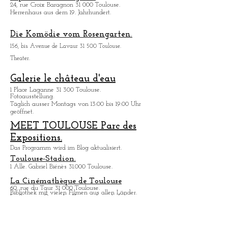
des Saals und der Klangqualitat in Bikinis
aufgetreten.
Karmeliterkapelle Toulouse:
1, rue de Périgord 31 000 Toulouse
Espace croix Baragnon:
24, rue Croix Baragnon 31 000 Toulouse.
Herrenhaus aus dem 19. Jahrhundert.
Die Komödie vom Rosengarten.
156, bis Avenue de Lavaur 31 500 Toulouse.
Theater.
Galerie le château d'eau
1 Place Laganne 31 300 Toulouse.
Fotoausstellung.
Täglich ausser Montags von 13:00 bis 19:00 Uhr
geöffnet.
MEET TOULOUSE Parc des
Expositions.
Das Programm wird im Blog aktualisiert.
Toulouse-Stadion.
1 Alle. Gabriel Biénès 31.000 Toulouse.
La Cinémathèque de Toulouse