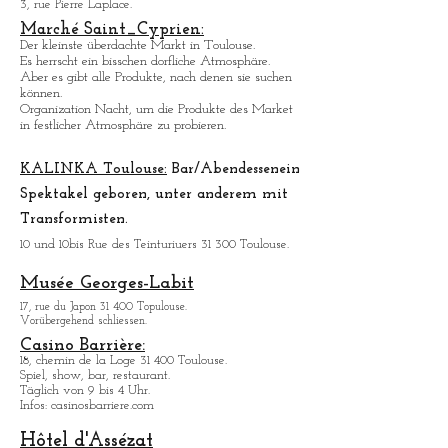
Markthalle.
Organization Nachts, um die produkte des Market
in festlicher atmosphä
re.
Sportpalast von Toulouse.
3, rue Pierre Laplace.
Marché Saint_Cypri
en:
Der kleinste ü
berdachte Markt in Toulouse.
Es herrscht ein bisschen dorfliche Atmosphäre.
Aber es gibt alle Produkte, nach denen sie suchen
können.
Organization Nacht, um die Produkte des Market
in festlicher Atmosphäre zu probieren.
KALINKA Toulouse:
Bar/Abendessen
ein
Spektakel geboren, unter anderem mit
Transformisten.
10 und 10bis Rue des Teinturiuers 31 300 Toulouse.
Musée Georges-Labit
17, rue du Japon 31 400 Topulouse
.
Vorübergehend schliessen.
Casino Barrière: