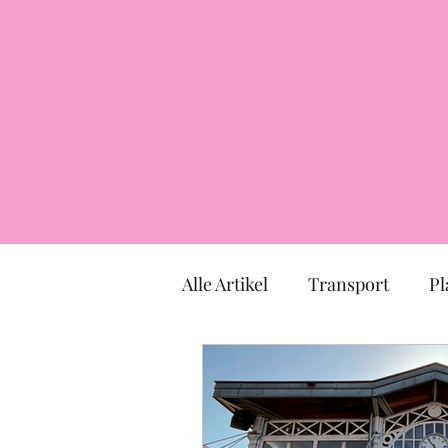
Alle Artikel
Transport
Pl
Markt
Kirche
Mus
TOULOUSE
Okzitanien