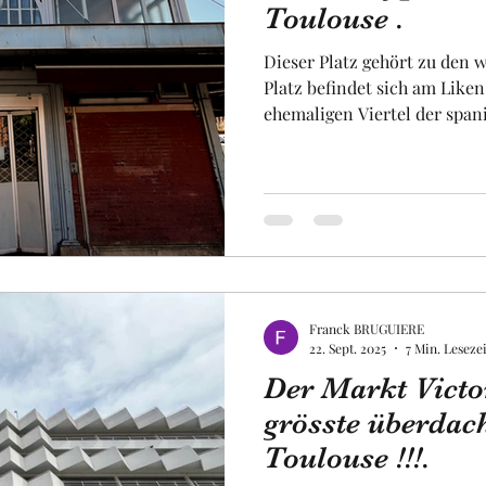
Toulouse .
Dieser Platz gehört zu den w
Obst und Gemüse
Luftfahrt
Fakultät
Un
Platz befindet sich am Liken
ehemaligen Viertel der spani
Platz war daher geschichtst
zweite Hälfte des achtzehnt
uropa
Raum
Dieser Platz war im Mittela
historischen römischen Zen
monumentales Tor bis heute 
hat eine rechteckige Form is
Franck BRUGUIERE
22. Sept. 2025
7 Min. Lesezei
Der Markt Victo
grösste überdac
Toulouse !!!.