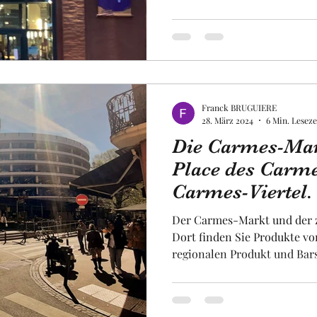
verschiedene Aktivitäten un
Tatsächlich gibt es einen Be
gewidmet ist, einen Veransta
einen Raum mit Urban Stree
und zwei Terrassen. Dieser 
erreichbar und ein Muss, w
Franck BRUGUIERE
28. März 2024
6 Min. Leseze
Die Carmes-Mark
Place des Carm
Carmes-Viertel.
Der Carmes-Markt und der z
Dort finden Sie Produkte vo
regionalen Produkt und Bars