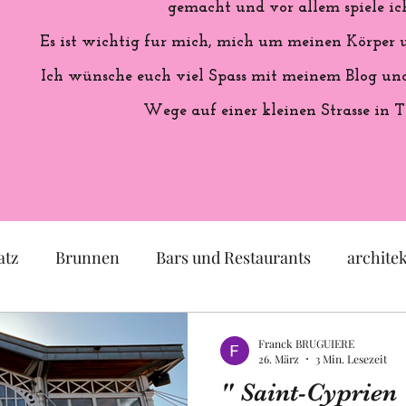
gemacht und vor allem spiele ich
Es ist wichtig fur mich, mich um meinen Körper
Ich wünsche euch viel Spass mit meinem Blog und 
Wege auf einer kleinen Strasse in T
atz
Brunnen
Bars und Restaurants
archite
eum
Garten
Ausstellung
Geschichte Frankr
Franck BRUGUIERE
26. März
3 Min. Lesezeit
" Saint-Cyprien 
Politik
Statue
Skulptur
Pastell
lok