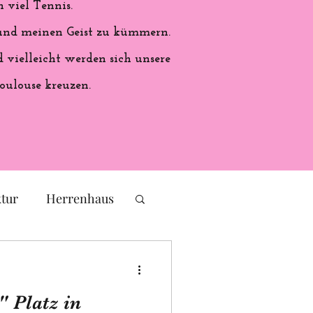
 viel Tennis.
 und meinen Geist zu kümmern.
vielleicht werden sich unsere
oulouse kreuzen.
ktur
Herrenhaus
eichs
Frankreich
" Platz in
ales Handwerk