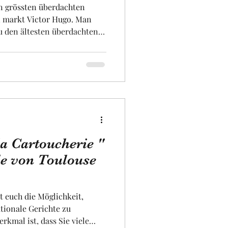
en grössten überdachten
n markt Victor Hugo. Man
zu den ältesten überdachten
. Er nimmt das gesamte
im zeitgenössischen Stil ein,
dient. Er ist das Zentrum der
astronomie, und hier finden
Qualität. Die grosse
ck in einem der fünf Resta
la Cartoucherie "
le von Toulouse
t euch die Möglichkeit,
tionale Gerichte zu
rkmal ist, dass Sie viele