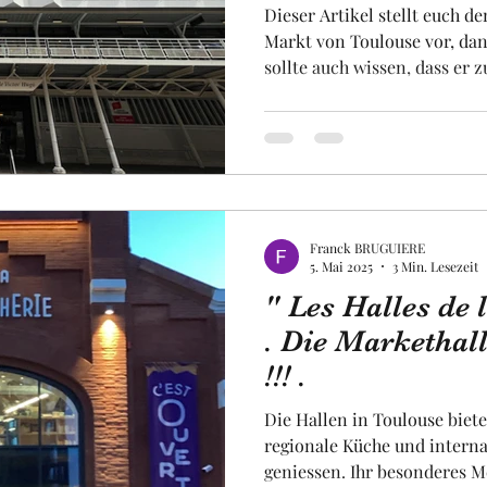
Dieser Artikel stellt euch d
Markt von Toulouse vor, da
sollte auch wissen, dass er 
Märkten Frankreichs gehört
Erdgeschoss eines Gebäudes 
das als Parkplatz für Autos 
nationalen und regionalen g
Sie Produkten von höchster 
Besonderheit : Im ersten Sto
Franck BRUGUIERE
5. Mai 2025
3 Min. Lesezeit
" Les Halles de 
. Die Markethal
!!! .
Die Hallen in Toulouse biete
regionale Küche und interna
geniessen. Ihr besonderes Me