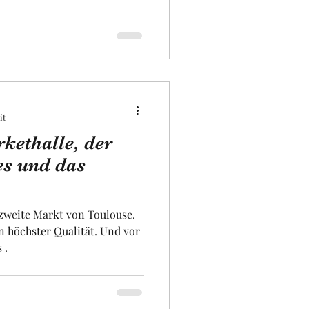
d Dienstleitungen anbieten.
reich, der vielen Sportarten
ltungsaal, ein kino, und
t Art Dekoration, zwei Bars
Ort ist mit der Strassenbahn
enn Sie Toulouse besuchen.
it
ethalle, der
es und das
weite Markt von Toulouse.
n höchster Qualität. Und vor
 .