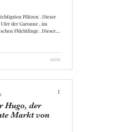
ichtigsten Plätzen . Dieser
iversität
 Ufer der Garonne , im
schen Flüchtlinge . Dieser
rächtig und wurde in der
en Jahrhunderts erbaut .
lter das Eingangstor zum
trum von Toulouse, dessen
noch existiert. Dieser Platz
t im neoklassizistischen S
t
r Hugo, der
hte Markt von