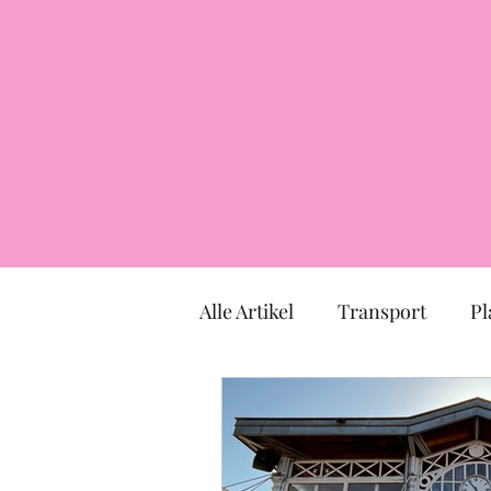
Alle Artikel
Transport
Pl
Markt
Kirche
Mus
TOULOUSE
Okzitanien