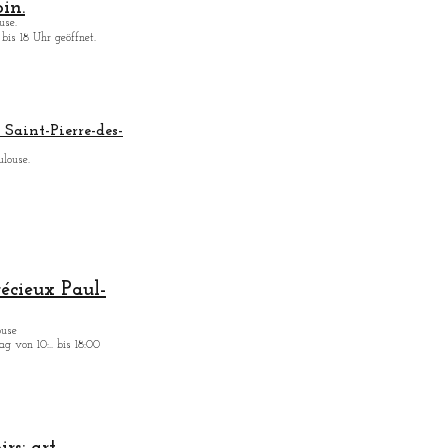
in.
use.
bis 18 Uhr geöffnet.
Saint-Pierre-des-
ulouse.
récieux Paul-
ouse
g von 10:.. bis 18:00