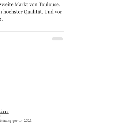
weite Markt von Toulouse.
n höchster Qualität. Und vor
 .
ins
.
ffnung gestillt 2023.