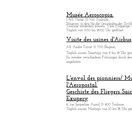
Musée Aeroscopia.
1 All. Turcat 31 700 Toulouse.
Museum, in den Sie die Gesschichte der Zivill
Toulouse entdecken kö
nnen. Viele Flugzeuge s
Täglich von 9:30 bis 18:00 Uhr geöffnet.
Visite des usines d'Airbus
All. André Turcat 31 700 Blagnac.
Tä
glich ausser Sonntags von 9 bis 18 Uhr geö
Es werden verschiedene Fuhrungen durch de
angeboten.
L'envol des pionniers/ M
l'Aeropostal.
Geschiste des Fliegers Sai
Exupery
6, rue Jacqueline Auriol 31 400 Toulouse.
Tä
glich ausser Montags von 10 bis 18 Uhr geö