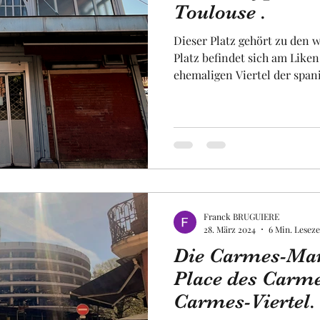
Toulouse .
Dieser Platz gehört zu den w
Obst und Gemüse
Luftfahrt
Fakultät
Un
Platz befindet sich am Liken
ehemaligen Viertel der spani
Platz war daher geschichtst
zweite Hälfte des achtzehnt
uropa
Raum
Dieser Platz war im Mittela
historischen römischen Zen
monumentales Tor bis heute 
hat eine rechteckige Form is
Franck BRUGUIERE
28. März 2024
6 Min. Leseze
Die Carmes-Mark
Place des Carm
Carmes-Viertel.