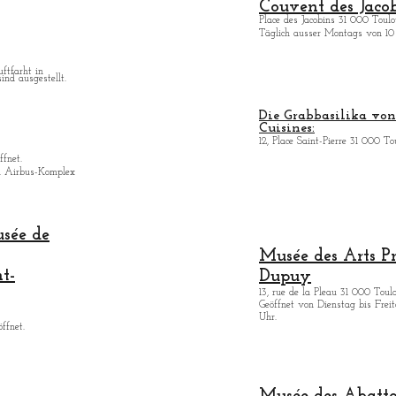
Couvent des Jacob
Place des Jacobins 31 000 Toulo
Täglich ausser Montags von 10 
uftfarht in
ind ausgestellt.
Die Grabbasilika von 
Cuisines:
12, Place Saint-Pierre 31 000 To
ffnet.
n Airbus-Komplex
usée de
Musée des Arts
P
nt-
Dupuy
13, rue de la Pleau 31 000 Toul
Geöffnet von Dienstag bis Freita
Uhr.
ffnet.