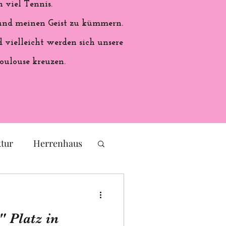
 viel Tennis.
 und meinen Geist zu kümmern.
vielleicht werden sich unsere
oulouse kreuzen.
ktur
Herrenhaus
eichs
Frankreich
" Platz in
ales Handwerk