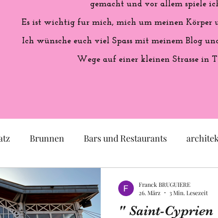
gemacht und vor allem spiele ich
Es ist wichtig fur mich, mich um meinen Körper
Ich wünsche euch viel Spass mit meinem Blog und 
Wege auf einer kleinen Strasse in T
atz
Brunnen
Bars und Restaurants
archite
eum
Garten
Ausstellung
Geschichte Frankr
Franck BRUGUIERE
26. März
3 Min. Lesezeit
" Saint-Cyprien 
Politik
Statue
Skulptur
Pastell
lok