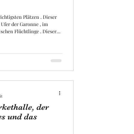
ichtigsten Plätzen . Dieser
iversität
 Ufer der Garonne , im
schen Flüchtlinge . Dieser
rächtig und wurde in der
en Jahrhunderts erbaut .
lter das Eingangstor zum
trum von Toulouse, dessen
noch existiert. Dieser Platz
t im neoklassizistischen S
it
ethalle, der
es und das