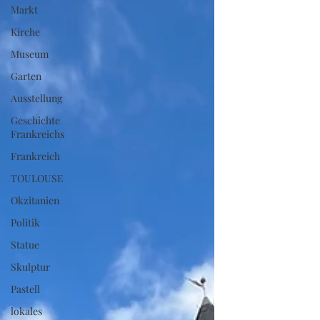
Markt
Kirche
Museum
Garten
Ausstellung
Geschichte
Frankreichs
Frankreich
TOULOUSE
Okzitanien
Politik
Statue
Skulptur
Pastell
lokales