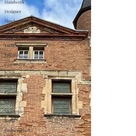
Handwerk
Designer
Handwerker
Obst und
Gemüse
Luftfahrt
Fakultät
Universität
Religion
Festival
Europa
Raum
Akademie
Beruf
Partnerschaft