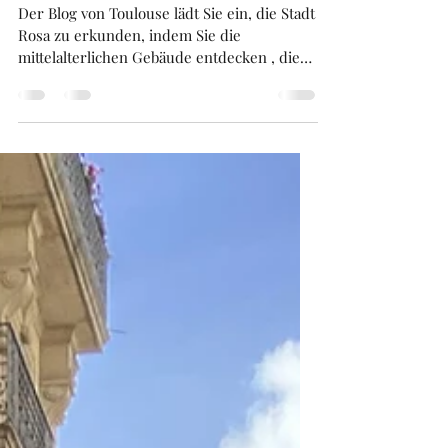
9. Jan.
4 Min. Lesezeit
Gebäude aus dem Mittelalter
in Toulouse !!! .
Der Blog von Toulouse lädt Sie ein, die Stadt
Rosa zu erkunden, indem Sie die
mittelalterlichen Gebäude entdecken , die
überall im Stadtzentrum von Toulouse zu
finden sind . Es gibt zwei Arten von
Gebäudekonstruktionen aus dem Mittelalter
in Toulouse, wie überall in Europa. Die
reichen Gebäude, deren Fassaden aus
Holzstrukturen mit Ziegeln , weissen Stein
oder skulptieren Verzierungen bestanden.
Die Gebäude, die armen Familien gehörten,
in denen zwischen den Holzstrukturen St