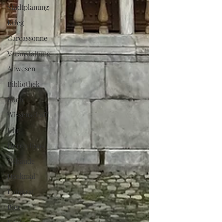
Stadtplanung
Krieg
Carcassonne
Veranstaltung
Anwesen
Bibliothek
Buch
Wissenschaft
Uhr
Herrenhaus
Gebäude
Denkmal
Fotograf
Bier