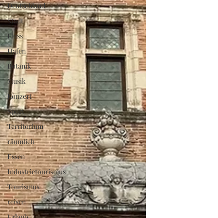
Deutschland
Stadt
Fluss
Hafen
Botanik
Musik
Konzert
Sport
Territorium
räumlich
Essen
Industrietourismus
Tourismus
reisen
Urlaub