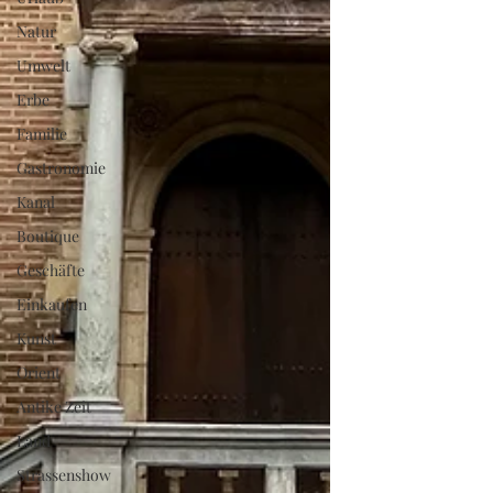
Natur
Umwelt
Erbe
Familie
Gastronomie
Kanal
Boutique
Geschäfte
Einkaufen
Kunst
Orient
Antike Zeit
Land
Strassenshow