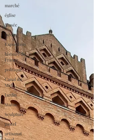
marché
église
Musée
Jardin
Exposition
histoire de
France
politique
Canal du
Midi
Jardin
Statue
Sculpture
pastel
artisanat
local