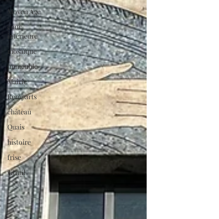
Moyen Âge
cour
intérieure
mosaïque
immeuble
Mairie
Remparts
château
Quais
histoire
frise
vitrail