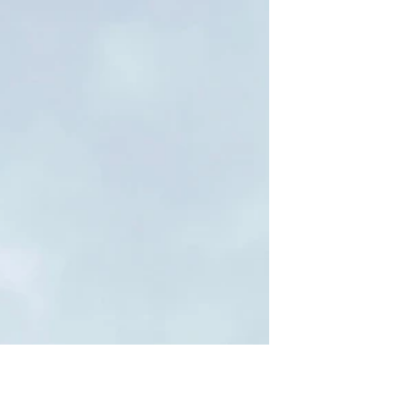
de violents incendies . C'est exactement ce
qui se produit à Toulouse en 1463 , où les 3/4
de la ville fut détr