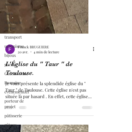
Antiquité
pays
Spectacle
de rue
transport
urbanisme
bijoux
Franck BRUGUIERE
guerre
20 avr.
4 min de lecture
Carcassonne
L'Église du " Taur " de
Domaine
Toulouse.
évènementiel
Je vous présente la splendide église du "
porteur de
Taur " de Toulouse. Cette église n'est pas
projet
située là par hasard . En effet, cette église
pâtisserie
marque l'emplacement exact où a eu lieu le
gâteau
martyre de " Saint-Saturnin " . Devant cette