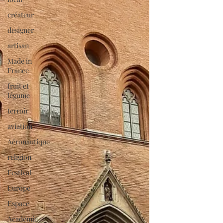
créateur
designer
artisan
Made in
France
fruit et
légume
terroir
aviation
Aéronautique
religion
Festival
Europe
Espace
Académie