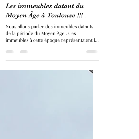
Franck BRUGUIERE
9 janv.
3 min de lecture
Les immeubles datant du
Moyen Âge à Toulouse !!! .
Nous allons parler des immeubles datants
de la période du Moyen Âge . Ces
immeubles à cette époque représentaient la
majorité des constructions . En effet, ces
immeubles étaient au Moyen Âge pour la
plus part construits avec des pans de bois et
ce dans toutes les grandes villes d'Europe.
Si bien que ces immeubles ont toujours
connu le même sort, leur destruction par