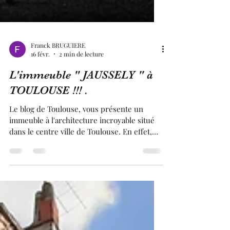
Franck BRUGUIERE
16 févr.
2 min de lecture
L'immeuble " JAUSSELY " à
TOULOUSE !!! .
Le blog de Toulouse, vous présente un
immeuble à l'architecture incroyable situé
dans le centre ville de Toulouse. En effet,
cet immeuble est de style mauresque. Cet
immeuble a été construit pour être le siège
social de notre journal régional devenu