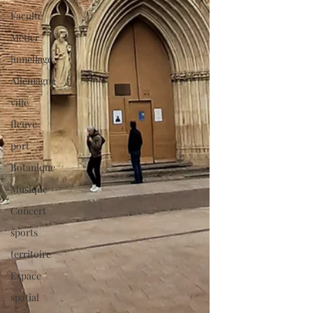
Faculté
Métier
jumellage
Allemagne
ville
fleuve
port
Botanique
Musique
Concert
sports
territoire
Espace
spatial