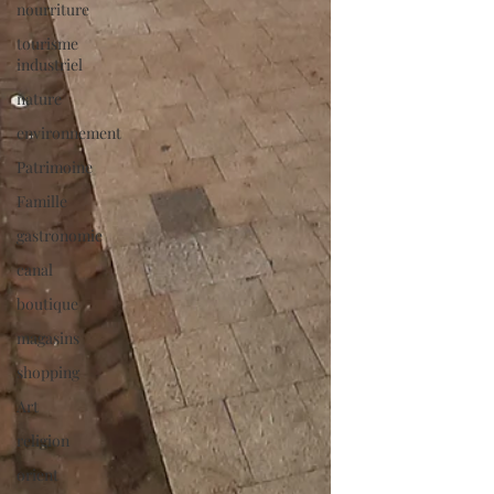
nourriture
tourisme
industriel
nature
environnement
Patrimoine
Famille
gastronomie
canal
boutique
magasins
shopping
Art
religion
orient