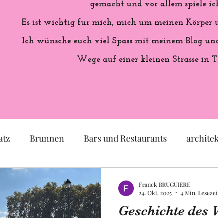
gemacht und vor allem spiele ich
Es ist wichtig fur mich, mich um meinen Körper
Ich wünsche euch viel Spass mit meinem Blog und 
Wege auf einer kleinen Strasse in T
atz
Brunnen
Bars und Restaurants
archite
eum
Garten
Ausstellung
Geschichte Frankr
Franck BRUGUIERE
24. Okt. 2025
4 Min. Lesezei
Geschichte des V
Politik
Statue
Skulptur
Pastell
lok