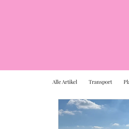
Alle Artikel
Transport
Pl
Markt
Kirche
Mus
TOULOUSE
Okzitanien