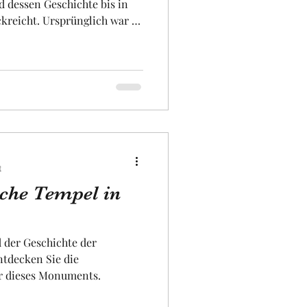
 dessen Geschichte bis in
kreicht. Ursprünglich war es
ei dem die Toulouser zur
 um ihre Töten zu ehren und
gen. Später wurde er mit
ng gebracht. Im Mittelalter
von Toulouse einen haltbaren
t
sche Tempel in
 der Geschichte der
ntdecken Sie die
r dieses Monuments.