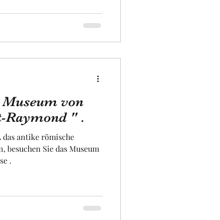
s Museum von
t-Raymond " .
 das antike römische
n, besuchen Sie das Museum
se .