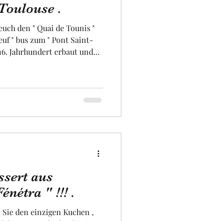
Toulouse .
euch den " Quai de Tounis "
iversität
euf " bus zum " Pont Saint-
nswertes Schauspiel mit
nd den perfekten historischen
ch dem Hintern Viertel, "
 das früher von einem Arm
de. Wir werden auch einen
nderschönen Ufer der G
ssert aus
énétra " !!! .
 Sie den einzigen Kuchen ,