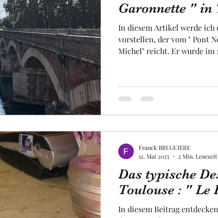
Garonnette " in 
In diesem Artikel werde ich 
Obst und Gemüse
Luftfahrt
Fakultät
Un
vorstellen, der vom " Pont N
Michel" reicht. Er wurde im 16. Jahrhundert erbaut und
bietet ein wirklich bemerke
seiner Allee aus Platanen u
uropa
Raum
Gebäuden. Wir werden uns au
La Garonnette ", zuwenden,
der Garonne durchquert wur
Spaziergang entlang der wu
Franck BRUGUIERE
12. Mai 2025
2 Min. Lesezeit
Das typische De
Toulouse : " Le F
In diesem Beitrag entdecken