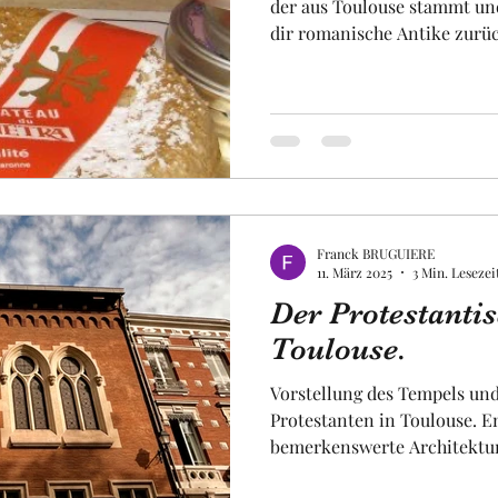
der aus Toulouse stammt und
dir romanische Antike zurüc
mit einem Fest verbunden, b
Nekropole der Stadt gingen,
den Göttern Opfer darzubrin
einem Volksfest in Verbindu
wollte die Stadtverwaltung 
Reiskuchen für unterwegs.
Franck BRUGUIERE
11. März 2025
3 Min. Lesezei
Der Protestanti
Toulouse.
Vorstellung des Tempels und
Protestanten in Toulouse. E
bemerkenswerte Architektu