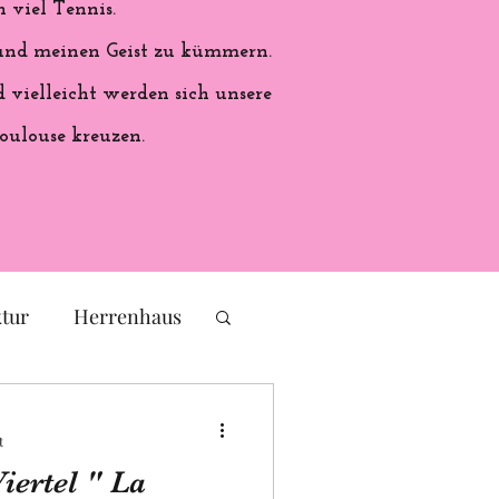
 viel Tennis.
 und meinen Geist zu kümmern.
vielleicht werden sich unsere
oulouse kreuzen.
ktur
Herrenhaus
eichs
Frankreich
t
iertel " La
ales Handwerk