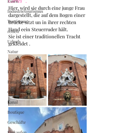
Carrés " .
Essen
Hier, wird sie durch eine junge Frau 
Industrietourismus
dargestellt, die auf dem Bogen einer 
Tourismus
Brücke sitzt un in ihrer rechten 
Hand eein Steuerruder hält.
reisen
Sie ist einer traditionellen Tracht 
Urlaub
gekleidet .
Natur
Umwelt
Erbe
Familie
Gastronomie
Kanal
Boutique
Geschäfte
Einkaufen