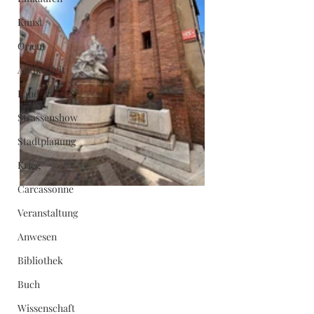
Kunst
Orient
Antike Zeit
Land
Strassenshow
Stadtplanung
Krieg
Carcassonne
Veranstaltung
Anwesen
Bibliothek
Buch
Wissenschaft