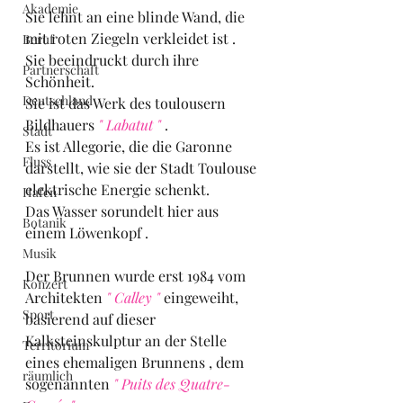
Akademie
Sie lehnt an eine blinde Wand, die 
mit roten Ziegeln verkleidet ist .
Beruf
Sie beeindruckt durch ihre 
Partnerschaft
Schönheit.
Deutschland
Sie ist das Werk des toulousern 
Bildhauers
 " Labatut "
 .
Stadt
Es ist Allegorie, die die Garonne 
Fluss
darstellt, wie sie der Stadt Toulouse 
elektrische Energie schenkt.
Hafen
Das Wasser sorundelt hier aus 
Botanik
einem Löwenkopf .
Musik
Der Brunnen wurde erst 1984 vom 
Konzert
Architekten 
" Calley "
 eingeweiht, 
Sport
basierend auf dieser 
Kalksteinskulptur an der Stelle 
Territorium
eines ehemaligen Brunnens , dem 
räumlich
sogenannten 
" Puits des Quatre-