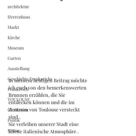
architektur
Herrenhaus
Markt
Kirche
Museum
Garten
Ausstellung
Geschichte Frankreichs
In meinem heutigen Beitrag möchte 
ich euch von den bemerkenswerten 
Frankreich
Brunnen erzählen, die Sie 
TOULOUSE
entdecken können und die im 
Zentrum von Toulouse versteckt 
Okzitanien
sind .
Politik
Sie verleihen unserer Stadt eine 
Statue
kliene italienische Atmosphäre .