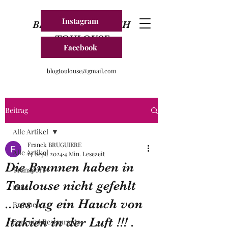
Instagram
BLOG FRANKREICH
TOULOUSE
Facebook
blogtoulouse@gmail.com
Beitrag
Alle Artikel
Franck BRUGUIERE
Alle Artikel
13. Sept. 2024
4 Min. Lesezeit
Die Brunnen haben in
Transport
Toulouse nicht gefehlt
Platz
....es lag ein Hauch von
Brunnen
Itakien in der Luft !!! .
Bars und Restaurants