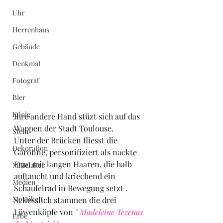
Uhr
Herrenhaus
Gebäude
Denkmal
Fotograf
Bier
König
Ihre andere Hand stüzt sich auf das 
Wappen der Stadt Toulouse.
Stein
Unter der Brücken fliesst die 
Dekoration
Garonne, personifiziert als nackte 
Frau mit langen Haaren, die halb 
Mittelalter
auftaucht und kriechend ein 
Medien
Schaufelrad in Bewegung setzt .
Mosaiken
Scliesslich stammen die drei 
Löwenköpfe von 
" Madeleine Tezenas 
Erbe