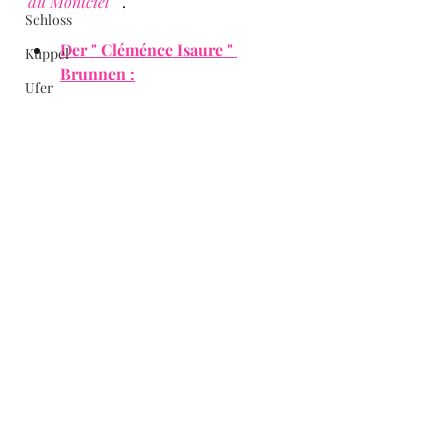
du Montciel " 
. 
Schloss
Der " Cléménce Isaure " 
Kuppel
Brunnen :
Ufer