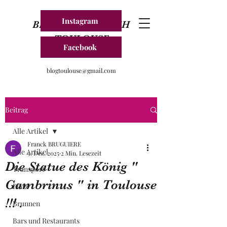
Instagram
BLOG FRANKREICH
TOULOUSE
Facebook
blogtoulouse@gmail.com
Beitrag
Alle Artikel
Franck BRUGUIERE
Alle Artikel
9. Dez. 2025
2 Min. Lesezeit
Die Statue des König "
Transport
Gambrinus " in Toulouse
Platz
!!! .
Brunnen
Bars und Restaurants