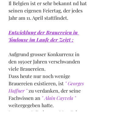
Il Belgien ist er sehr bekannt nd hat 
seinen eigenen Feiertag, der jedes 
Jahr am 11. April stattfindet.
Entwicklung der Brauereien in 
Toulouse im Laufe der Zeigt :
Aufgrund grosser Konkurrenz in 
den 1950er Jahren verschwanden 
viele Brauereien.
Dass heute nur noch wenige 
Brauereien existieren, ist
 " Georges 
Haffner "
 zu verdanken, der seine 
Fachwissen an
 " Alain Cayvela " 
weitergegeben hatte.
Letzterer Gründer von " Les Frères 
Brasseurs " , produziert seit 2011 in
 " 
Aucanville "
,
 im Umland von 
Toulouse, zwei traditionelle Biere, 