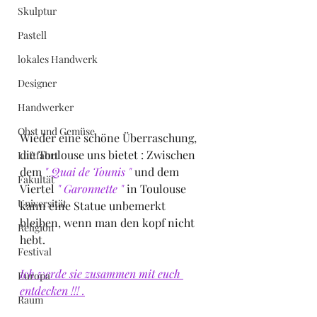
Skulptur
Pastell
lokales Handwerk
Designer
Handwerker
Obst und Gemüse
Wieder eine schöne Überraschung, 
die Toulouse uns bietet : Zwischen 
Luftfahrt
dem 
" Quai de Tounis "
 und dem 
Fakultät
Viertel
 " Garonnette " 
in Toulouse 
Universität
kann eine Statue unbemerkt 
bleiben, wenn man den kopf nicht 
Religion
hebt.
Festival
Ich werde sie zusammen mit euch 
Europa
entdecken !!! .
Raum