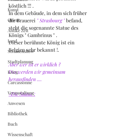
köstlich !!! .
Kunst
In dem Gebäude, in dem sich früher 
Orient
die Brauerei
 " Strasbourg "
 befand, 
steht die sogenannte Statue des 
Antike Zeit
Königs " Gambrinus " .
Land
Dieser berühmte König ist ein 
Belgien sehr bekannt !.
Strassenshow
Stadtplanung
Aber wer ist er wirklich ?
Das werden wir gemeinsam 
Krieg
herausfinden ....
Carcassonne
Veranstaltung
-Die Statue :
Anwesen
Bibliothek
Buch
Wissenschaft