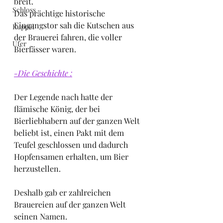
breit.
Schloss
Das prächtige historische 
Eingangstor sah die Kutschen aus 
Kuppel
der Brauerei fahren, die voller 
Ufer
Bierfässer waren.
-Die Geschichte :
Der Legende nach hatte der 
flämische König, der bei 
Bierliebhabern auf der ganzen Welt 
beliebt ist, einen Pakt mit dem 
Teufel geschlossen und dadurch 
Hopfensamen erhalten, um Bier 
herzustellen.
Deshalb gab er zahlreichen 
Brauereien auf der ganzen Welt 
seinen Namen.