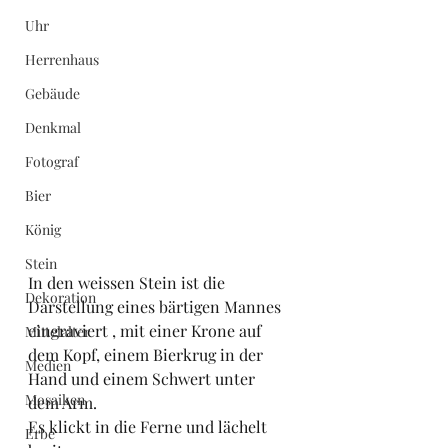
Uhr
Herrenhaus
Gebäude
Denkmal
Fotograf
Bier
König
Stein
In den weissen Stein ist die 
Dekoration
Darstellung eines bärtigen Mannes 
eingraviert , mit einer Krone auf 
Mittelalter
dem Kopf, einem Bierkrug in der 
Medien
Hand und einem Schwert unter 
Mosaiken
dem Arm.
Es klickt in die Ferne und lächelt 
Erbe