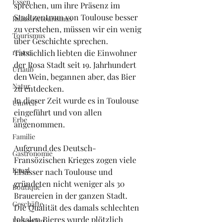
Essen
sprechen, um ihre Präsenz im 
Stadtzentrum von Toulouse besser 
Industrietourismus
zu verstehen, müssen wir ein wenig 
Tourismus
über Geschichte sprechen.
reisen
Tatsächlich liebten die Einwohner 
der Rosa Stadt seit 19. Jahrhundert 
Urlaub
den Wein, begannen aber, das Bier 
Natur
zu entdecken.
In dieser Zeit wurde es in Toulouse 
Umwelt
eingeführt und von allen 
Erbe
angenommen.
Familie
Aufgrund des Deutsch-
Gastronomie
Fransözischen Krieges zogen viele 
Kanal
Elsässer nach Toulouse und 
gründeten nicht weniger als 30 
Boutique
Brauereien in der ganzen Stadt.
Geschäfte
Die Qualität des damals schlechten 
lokalen Bieres wurde plötzlich 
Einkaufen