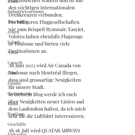
Französischen Städten und ist mit 
Essen
den wichtigen internationalen 
Industrietourismus
Drehkreuzen verbunden.
Tourismus
Die billigeren Fluggesellschaften 
wie zum Beispeil Ryannair, Easyjet, 
reisen
Volotea haben ebenfalls Flugzeuge 
Urlaub
in Toulouse und bieten viele 
Destinationen an. 
Natur
Umwelt
Ab Juni 2023 wird Air Canada von 
Toulouse nach Montréal fliegen, 
Erbe
dass sind grossartige Neuigkeiten  
Familie
für unsere Stadt.
Gastronomie
In meinem Blog werde ich euch 
über Neuigkeiten neuer Linien aud 
Kanal
dem Laufendem halten, da ich mich 
Boutique
sehr für die Luftfahrt interessieren.
Geschäfte
Ab 18. Juli wird QUATAR AIRWAYS 
Einkaufen