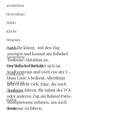
architektur
Herrenhaus
Markt
Kirche
Museum
Nach ihr könnt,  mit den Zug 
Garten
anreisen und kommt am Bahnhof 
Ausstellung
Toulouse-Matabiau an.
Der Bahnhof befindet sich im 
Geschichte Frankreichs
Stadtzentrum und wird von der U-
Frankreich
bhan Linie A bedient. Allerdings 
TOULOUSE
gibt es nicht viele Züge, die nach 
Toulouse fahren. Ihr müsst des TGV 
Okzitanien
oder anderen Zug am Bahnof Paris-
Politik
Montparnasse nehmen, um nach 
Toulouse zu fahren.
Statue