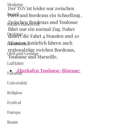
Skulptur
Der TGV ist leider nur zwischen 
Pastell
Paris und Bordeaux ein Schnellzug . 
Zwischen Bordeuax und Toulouse 
lokales Handwerk
fährt nur ein normal Zug. Daher 
Designer
dauert die Fahrt 4 Stunden und 20 
Minuten.Natürlich fahren auch 
Handwerker
regionalzüge zwichen Bordeaux, 
Obst und Gemüse
Toulouse und Marseille.
Luftfahrt
Flughafen Toulouse-Blagnac:
Fakultät
Universität
Religion
Festival
Europa
Raum