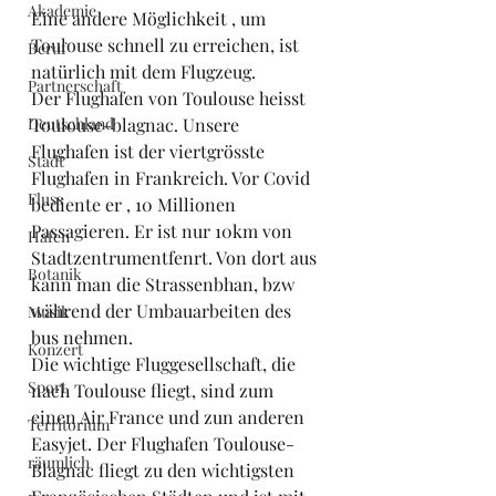
Akademie
Eine andere Möglichkeit , um 
Toulouse schnell zu erreichen, ist 
Beruf
natürlich mit dem Flugzeug.
Partnerschaft
Der Flughafen von Toulouse heisst 
Deutschland
Toulouse-blagnac. Unsere 
Flughafen ist der viertgrösste 
Stadt
Flughafen in Frankreich. Vor Covid 
Fluss
bediente er , 10 Millionen 
Passagieren. Er ist nur 10km von 
Hafen
Stadtzentrumentfenrt. Von dort aus 
Botanik
kann man die Strassenbhan, bzw 
während der Umbauarbeiten des 
Musik
bus nehmen.
Konzert
Die wichtige Fluggesellschaft, die 
Sport
nach Toulouse fliegt, sind zum 
einen Air France und zun anderen 
Territorium
Easyjet. Der Flughafen Toulouse-
räumlich
Blagnac fliegt zu den wichtigsten 