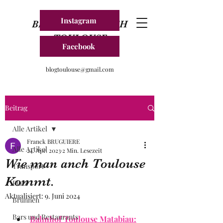
Instagram
BLOG FRANKREICH
TOULOUSE
Facebook
blogtoulouse@gmail.com
Beitrag
Alle Artikel
Franck BRUGUIERE
Alle Artikel
24. Apr. 2023
2 Min. Lesezeit
Wie man anch Toulouse
Transport
Kommt.
Platz
Aktualisiert:
9. Juni 2024
Brunnen
Bars und Restaurants
Bahnhof Toulouse Matabiau: